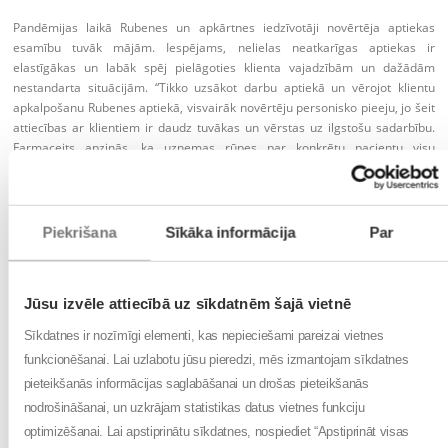
Pandēmijas laikā Rubenes un apkārtnes iedzīvotāji novērtēja aptiekas
esamību tuvāk mājām. Iespējams, nelielas neatkarīgas aptiekas ir
elastīgākas un labāk spēj pielāgoties klienta vajadzībām un dažādām
nestandarta situācijām. “Tikko uzsākot darbu aptiekā un vērojot klientu
apkalpošanu Rubenes aptiekā, visvairāk novērtēju personisko pieeju, jo šeit
attiecības ar klientiem ir daudz tuvākas un vērstas uz ilgstošu sadarbību.
Farmaceits apzinās, ka uzņemas rūpes par konkrētu pacientu visu
ārstēšanās laiku un plāno zāļu pieejamību, balstoties uz konkrēta pacienta
vajadzībām. Rubenes aptiekā ir maz klientu, kas ienāk nejauši vai garām
ejot – tā ir aptieka, kurā pārsvarā ir pastāvīgie klienti,” stāsta Sabīne.
Piekrišana
Sīkāka informācija
Par
Liels atbalsts kvalitatīvu pakalpojumu nodrošināšanā ir sadarbība ar zāļu
lieltirgotavu
TAMRO
un neatkarīgo aptieku apvienību
aptieka1
. Tā ļauj
klientiem piedāvāt ļoti plašu medikamentu un uztura bagātinātāju klāstu,
turklāt piegāde uz aptieku notiek ļoti ātri. To novērtē gan aptiekas
Jūsu izvēle attiecībā uz sīkdatnēm šajā vietnē
darbinieki, gan klienti. Turklāt dalība apvienībā sniedz iespēju sadarboties
Sīkdatnes ir nozīmīgi elementi, kas nepieciešami pareizai vietnes
arī ar citām neatkarīgajām aptiekām, kas var būt ļoti noderīgi, atzīst Sabīne.
funkcionēšanai. Lai uzlabotu jūsu pieredzi, mēs izmantojam sīkdatnes
Brīvajā laikā – studijas un sports!
pieteikšanās informācijas saglabāšanai un drošas pieteikšanās
Aptiekas jaunās vadības pārstāve atzīst, ka šobrīd darba slodze ir būtiski
nodrošināšanai, un uzkrājam statistikas datus vietnes funkciju
palielinājusies. Turklāt maģistra studijas RSU Veselības vadības programmā
optimizēšanai. Lai apstiprinātu sīkdatnes, nospiediet “Apstiprināt visas
rada papildu ikdienas slogu, līdz ar to brīvo laiku Sabīne cenšas izmantot