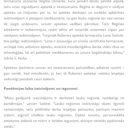
farmaceita asistente Regīna Dimante, kura janvārī devās pelnītā atpūtā,
taču viņas ieguldījums aptiekā ir neatsverams. Regīna ar degsmi ir vadījusi
aptieku un cīnījusies par to, lai aptieka darbojas un tuvākās apkārtnes
iedzīvotājiem ir pieejami medikamenti, lai gan lauku reģionā tas nav nemaz
tik viegls uzdevums, uzsver aptiekas vadības pārstāve. Tieši Regīnas
attieksme ir iedvesmojusi, radot vēlmi arī turpmāk uzņemties rūpes par
vietējiem iedzīvotājiem. Turpmāk Rubenes aptiekā farmaceite Lana Stašule
būs palīgs iedzīvotājiem. “Lana ir atsaucīga un zinoša sertificēta farmaceite,
un kopā mēs attīstīsim aptieku, ieviešot mūsdienīgākus darba vides rīkus un
tehnoloģijas, kā arī palielinot medikamentu un uztura bagātinātāju klāstu,”
stāsta S. Keiša.
Aptiekas īpašniece uzsver arī neatsveramo pašvaldības atbalsta nozīmi –
gan senāk, kad mūsdienās, jo bez tā Rubenes aptiekai nebūtu iespējas
veiksmīgi pastāvēt cauri laikiem.
Pandēmijas laika izaicinājumi un ieguvumi
“Mūsu gadījumā izaicinājums ir darboties lauku reģionā, neatkarīgi no
pandēmijas,” uzsver Sabīne. “Lauku reģionos iedzīvotāju skaits ilgstoši
samazinājās, taču attālināta darba iespējas pamazām, pavisam maziem
soļiem, atgriež cilvēkus lauku reģionos. Dabas tuvums, personiskāka
attieksme ikdienā un miers ir lielākie ieguvumi, dzīvojot nelielās apdzīvotās
vietās.”