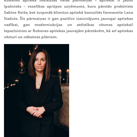
Rubenes aptiekā notikušas lielas pārmaiņas – aptiekai ir jauns
īpašnieks – veselības aprūpes uzņēmums, kuru pārstāv prokūriste
Sabīne Keiša, bet turpmāk klientus aptiekā konsultēs farmaceite Lana
Stašule. Šīs pārmaiņas ir gan pozitīvs izaicinājums jaunajai aptiekas
vadībai, gan modernizācijas un attīstības vēsmas aptiekai!
Iepazīsimies ar Rubenes aptiekas jaunajām pārstāvēm, kā arī aptiekas
vēsturi un nākotnes plāniem.