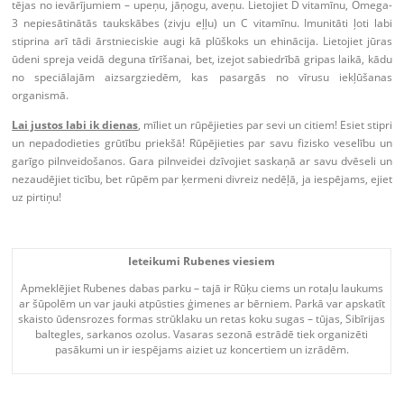
tējas no ievārījumiem – upeņu, jāņogu, aveņu. Lietojiet D vitamīnu, Omega-
3 nepiesātinātās taukskābes (zivju eļļu) un C vitamīnu. Imunitāti ļoti labi
stiprina arī tādi ārstnieciskie augi kā plūškoks un ehinācija. Lietojiet jūras
ūdeni spreja veidā deguna tīrīšanai, bet, izejot sabiedrībā gripas laikā, kādu
no speciālajām aizsargziedēm, kas pasargās no vīrusu iekļūšanas
organismā.
Lai justos labi ik dienas
, mīliet un rūpējieties par sevi un citiem! Esiet stipri
un nepadodieties grūtību priekšā! Rūpējieties par savu fizisko veselību un
garīgo pilnveidošanos. Gara pilnveidei dzīvojiet saskaņā ar savu dvēseli un
nezaudējiet ticību, bet rūpēm par ķermeni divreiz nedēļā, ja iespējams, ejiet
uz pirtiņu!
Ieteikumi Rubenes viesiem
Apmeklējiet Rubenes dabas parku – tajā ir Rūķu ciems un rotaļu laukums
ar šūpolēm un var jauki atpūsties ģimenes ar bērniem. Parkā var apskatīt
skaisto ūdensrozes formas strūklaku un retas koku sugas – tūjas, Sibīrijas
baltegles, sarkanos ozolus. Vasaras sezonā estrādē tiek organizēti
pasākumi un ir iespējams aiziet uz koncertiem un izrādēm.