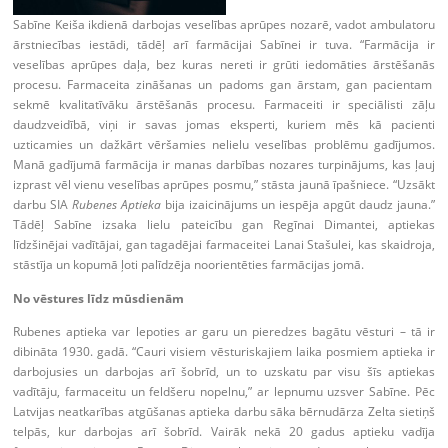
Sabīne Keiša ikdienā darbojas veselības aprūpes nozarē, vadot ambulatoru
ārstniecības iestādi, tādēļ arī farmācijai Sabīnei ir tuva. “Farmācija ir
veselības aprūpes daļa, bez kuras nereti ir grūti iedomāties ārstēšanās
procesu. Farmaceita zināšanas un padoms gan ārstam, gan pacientam
sekmē kvalitatīvāku ārstēšanās procesu. Farmaceiti ir speciālisti zāļu
daudzveidībā, viņi ir savas jomas eksperti, kuriem mēs kā pacienti
uzticamies un dažkārt vēršamies nelielu veselības problēmu gadījumos.
Manā gadījumā farmācija ir manas darbības nozares turpinājums, kas ļauj
izprast vēl vienu veselības aprūpes posmu,” stāsta jaunā īpašniece. “Uzsākt
darbu SIA
Rubenes Aptieka
bija izaicinājums un iespēja apgūt daudz jauna.”
Tādēļ Sabīne izsaka lielu pateicību gan Regīnai Dimantei, aptiekas
līdzšinējai vadītājai, gan tagadējai farmaceitei Lanai Stašulei, kas skaidroja,
stāstīja un kopumā ļoti palīdzēja noorientēties farmācijas jomā.
No vēstures līdz mūsdienām
Rubenes aptieka var lepoties ar garu un pieredzes bagātu vēsturi – tā ir
dibināta 1930. gadā. “Cauri visiem vēsturiskajiem laika posmiem aptieka ir
darbojusies un darbojas arī šobrīd, un to uzskatu par visu šīs aptiekas
vadītāju, farmaceitu un feldšeru nopelnu,” ar lepnumu uzsver Sabīne. Pēc
Latvijas neatkarības atgūšanas aptieka darbu sāka bērnudārza Zelta sietiņš
telpās, kur darbojas arī šobrīd. Vairāk nekā 20 gadus aptieku vadīja