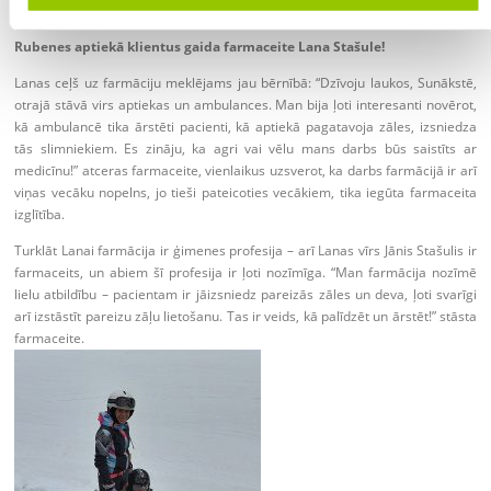
Rubenes aptiekā klientus gaida farmaceite Lana Stašule!
Lanas ceļš uz farmāciju meklējams jau bērnībā: “Dzīvoju laukos, Sunākstē,
otrajā stāvā virs aptiekas un ambulances. Man bija ļoti interesanti novērot,
kā ambulancē tika ārstēti pacienti, kā aptiekā pagatavoja zāles, izsniedza
tās slimniekiem. Es zināju, ka agri vai vēlu mans darbs būs saistīts ar
medicīnu!” atceras farmaceite, vienlaikus uzsverot, ka darbs farmācijā ir arī
viņas vecāku nopelns, jo tieši pateicoties vecākiem, tika iegūta farmaceita
izglītība.
Turklāt Lanai farmācija ir ģimenes profesija – arī Lanas vīrs Jānis Stašulis ir
farmaceits, un abiem šī profesija ir ļoti nozīmīga. “Man farmācija nozīmē
lielu atbildību – pacientam ir jāizsniedz pareizās zāles un deva, ļoti svarīgi
arī izstāstīt pareizu zāļu lietošanu. Tas ir veids, kā palīdzēt un ārstēt!” stāsta
farmaceite.