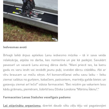
Iedvesmas avoti
Brīvajā laikā ārpus aptiekas Lanu iedvesmo mūzika – tā ir sava veida
relaksācija, atpūta no darba, kas nomierina un pie kā padejot. Savukārt
pavasarī un vasarā Lanu aizrauj dārza darbi. “Mani priecē tas, ka katru
gadu es varu iesēt vai iestādīt jaunu puķi, izveidot dārzu citādāku. Abi ar
vīru braucam uz mežu sēņot. Arī konservēšanai veltu savu laiku – lieku
ziemai salātus no gurķiem, kabačiem, patisoniem, marinēju galda bietes un
gatavoju ziemai arī lečo!” stāsta farmaceitei. “Bet reizēm pa vakariem lasu
kādu grāmatu, piemēram, šobrīd lasu Džeka Londona “Mārtinu Īdenu”.”
Farmaceites Lanas Stašules veselīgais padoms
Lai stiprinātu organismu
, dzeriet daudz siltu zāļu tēju vai pagatavojiet