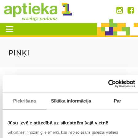
Skip
to
content
Menu
PIŅĶI
PIŅĶU APTIEKA
Piekrišana
Sīkāka informācija
Par
+
−
Jūsu izvēle attiecībā uz sīkdatnēm šajā vietnē
Sīkdatnes ir nozīmīgi elementi, kas nepieciešami pareizai vietnes