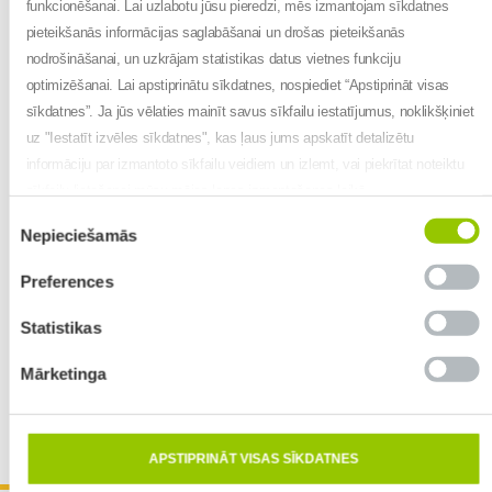
funkcionēšanai. Lai uzlabotu jūsu pieredzi, mēs izmantojam sīkdatnes
pieteikšanās informācijas saglabāšanai un drošas pieteikšanās
nodrošināšanai, un uzkrājam statistikas datus vietnes funkciju
optimizēšanai. Lai apstiprinātu sīkdatnes, nospiediet “Apstiprināt visas
sīkdatnes”. Ja jūs vēlaties mainīt savus sīkfailu iestatījumus, noklikšķiniet
uz "Iestatīt izvēles sīkdatnes", kas ļaus jums apskatīt detalizētu
informāciju par izmantoto sīkfailu veidiem un izlemt, vai piekrītat noteiktu
sīkfailu lietošanai mūsu mājas lapas izmantošanas laikā.
Piekrišanas
Nepieciešamās
izvēle
Preferences
Statistikas
Mārketinga
Leaflet
| Map data ©
OpenStreetMap
contributors,
CC-BY-SA
, Imagery ©
Mapbox
APSTIPRINĀT VISAS SĪKDATNES