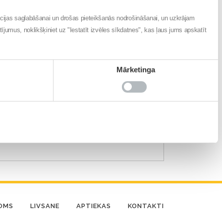
ācijas saglabāšanai un drošas pieteikšanās nodrošināšanai, un uzkrājam
atījumus, noklikšķiniet uz "Iestatīt izvēles sīkdatnes", kas ļaus jums apskatīt
Mārketinga
DOMS
LIVSANE
APTIEKAS
KONTAKTI