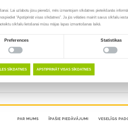
ēšanai. Lai uzlabotu jūsu pieredzi, mēs izmantojam sīkdatnes pieteikšanās inform
nospiediet “Apstiprināt visas sīkdatnes”. Ja jūs vēlaties mainīt savus sīkfailu iest
t noteiktu sīkfailu lietošanai mūsu mājas lapas izmantošanas laikā.
Preferences
Statistikas
ĒLES SĪKDATNES
APSTIPRINĀT VISAS SĪKDATNES
PAR MUMS
ĪPAŠIE PIEDĀVĀJUMI
VESELĪGS PA