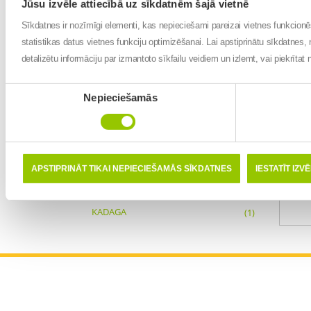
Jūsu izvēle attiecībā uz sīkdatnēm šajā vietnē
BĀRTA
(1)
Sīkdatnes ir nozīmīgi elementi, kas nepieciešami pareizai vietnes funkcion
statistikas datus vietnes funkciju optimizēšanai. Lai apstiprinātu sīkdatnes, 
RUBENE
(1)
detalizētu informāciju par izmantoto sīkfailu veidiem un izlemt, vai piekrīta
TĪRAINE
(1)
Piekrišanas
Nepieciešamās
PIŅĶI
(1)
izvēle
AINAŽI
(1)
VECSAULE
(1)
APSTIPRINĀT TIKAI NEPIECIEŠAMĀS SĪKDATNES
IESTATĪT IZV
ZASA
(1)
KADAGA
(1)
ĻAUDONA
(1)
ULBROKA
(1)
DURBE
(1)