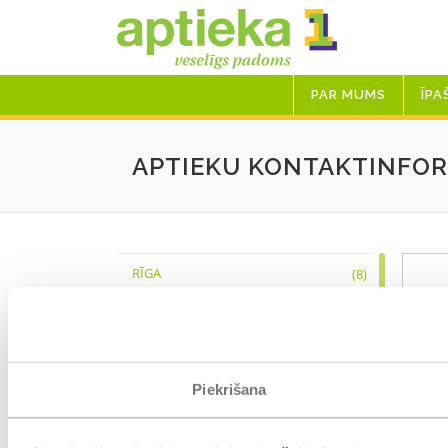
Skip
to
content
PAR MUMS
ĪPA
APTIEKU KONTAKTINFOR
RĪGA
(8)
LIEPĀJA
(5)
JELGAVA
(3)
Piekrišana
DAUGAVPILS
(2)
RĒZEKNE
(2)