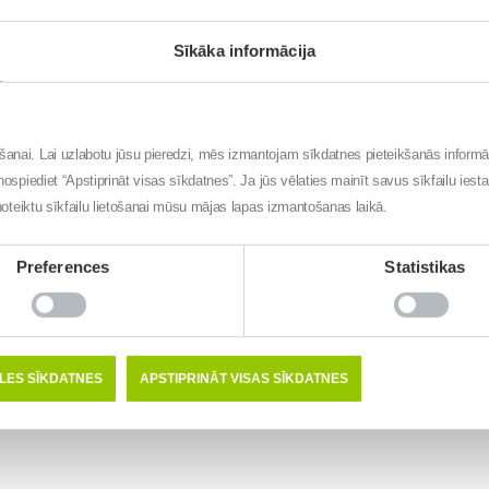
Sīkāka informācija
VESELĪGS PADOMS
/ TĒMA:
GREMOŠANAS SISTĒMA
Ugungrēks vēderā
Lai cik garda būtu maltīte, prieku par gūto baudu spēj sabojāt skā
ēšanai. Lai uzlabotu jūsu pieredzi, mēs izmantojam sīkdatnes pieteikšanās inform
un nepatīkama dedzināšana rīklē, ko rada atvilnis. Konsultē
nospiediet “Apstiprināt visas sīkdatnes”. Ja jūs vēlaties mainīt savus sīkfailu iest
gremošanas slimību centra Gastro gastroenteroloģe un
t noteiktu sīkfailu lietošanai mūsu mājas lapas izmantošanas laikā.
endoskopiste ILZE KIKUSTE Gremošanas …
LASĪT VAIRĀK
Preferences
Statistikas
ĒLES SĪKDATNES
APSTIPRINĀT VISAS SĪKDATNES