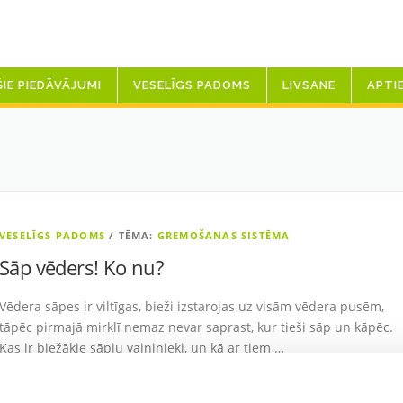
ŠIE PIEDĀVĀJUMI
VESELĪGS PADOMS
LIVSANE
APTI
VESELĪGS PADOMS
/ TĒMA:
GREMOŠANAS SISTĒMA
Sāp vēders! Ko nu?
Vēdera sāpes ir viltīgas, bieži izstarojas uz visām vēdera pusēm,
tāpēc pirmajā mirklī nemaz nevar saprast, kur tieši sāp un kāpēc.
Kas ir biežākie sāpju vaininieki, un kā ar tiem …
LASĪT VAIRĀK