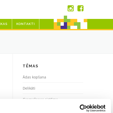
EKAS
KONTAKTI
TĒMAS
Ādas kopšana
Delikāti
Gremošanas sistēma
Gripa un vīruss