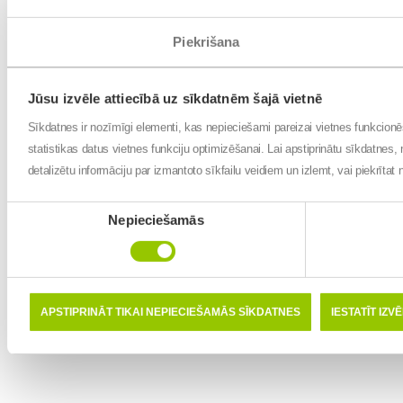
Piekrišana
Jūsu izvēle attiecībā uz sīkdatnēm šajā vietnē
Sīkdatnes ir nozīmīgi elementi, kas nepieciešami pareizai vietnes funkcion
statistikas datus vietnes funkciju optimizēšanai. Lai apstiprinātu sīkdatnes, 
detalizētu informāciju par izmantoto sīkfailu veidiem un izlemt, vai piekrīta
Piekrišanas
Nepieciešamās
izvēle
APSTIPRINĀT TIKAI NEPIECIEŠAMĀS SĪKDATNES
IESTATĪT IZV