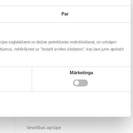
Iedvesmai
Par
Imunitāte
Labai dzīvošanai
ba
ācijas saglabāšanai un drošas pieteikšanās nodrošināšanai, un uzkrājam
Noderīgi
atījumus, noklikšķiniet uz "Iestatīt izvēles sīkdatnes", kas ļaus jums apskatīt
Sāpes
Mārketinga
Sezonāli
Sirds veselība
Skaistums
Sports un aktīvs dzīvesveids
Veselības aprūpe