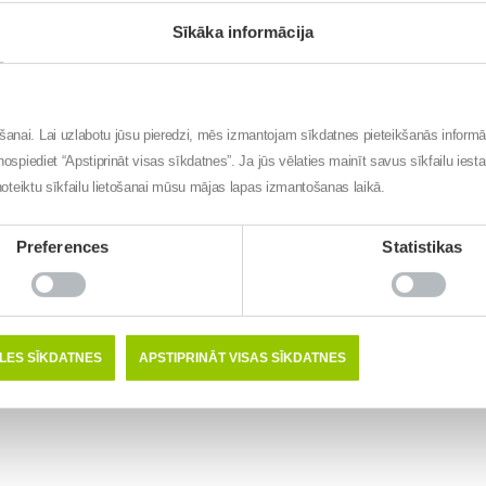
Sīkāka informācija
ēšanai. Lai uzlabotu jūsu pieredzi, mēs izmantojam sīkdatnes pieteikšanās inform
nospiediet “Apstiprināt visas sīkdatnes”. Ja jūs vēlaties mainīt savus sīkfailu iest
t noteiktu sīkfailu lietošanai mūsu mājas lapas izmantošanas laikā.
Preferences
Statistikas
ĒLES SĪKDATNES
APSTIPRINĀT VISAS SĪKDATNES