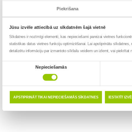
Piekrišana
Jūsu izvēle attiecībā uz sīkdatnēm šajā vietnē
Sīkdatnes ir nozīmīgi elementi, kas nepieciešami pareizai vietnes funkcion
statistikas datus vietnes funkciju optimizēšanai. Lai apstiprinātu sīkdatnes, 
detalizētu informāciju par izmantoto sīkfailu veidiem un izlemt, vai piekrīta
Piekrišanas
Nepieciešamās
izvēle
APSTIPRINĀT TIKAI NEPIECIEŠAMĀS SĪKDATNES
IESTATĪT IZV