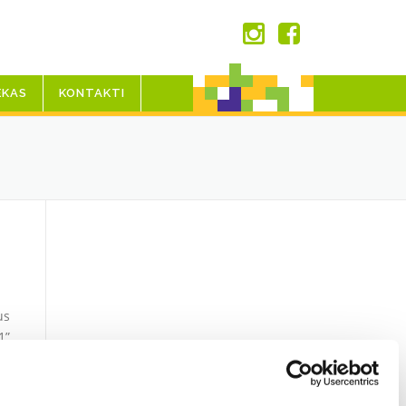
EKAS
KONTAKTI
us
1”
no
ez