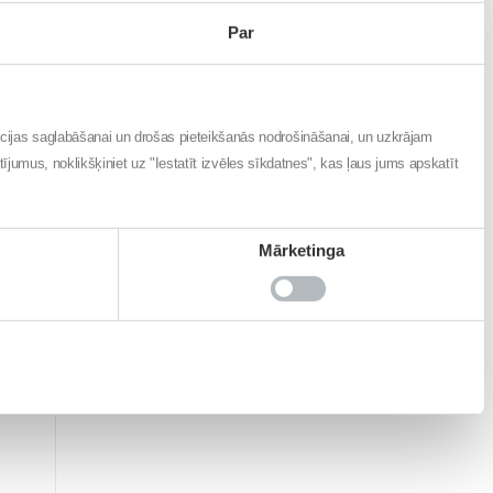
Par
ācijas saglabāšanai un drošas pieteikšanās nodrošināšanai, un uzkrājam
atījumus, noklikšķiniet uz "Iestatīt izvēles sīkdatnes", kas ļaus jums apskatīt
Mārketinga