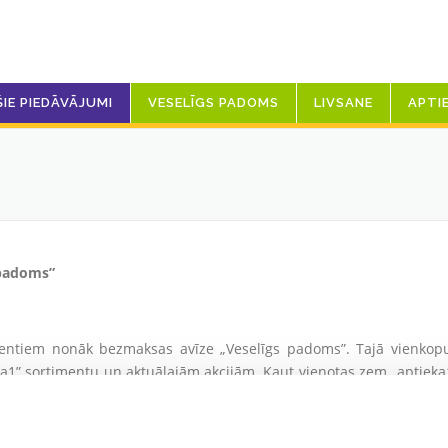
ŠIE PIEDĀVĀJUMI
VESELĪGS PADOMS
LIVSANE
APTI
 padoms”
entiem nonāk bezmaksas avīze „Veselīgs padoms”. Tajā vienkop
ka1” sortimentu un aktuālajām akcijām. Kaut vienotas zem „aptieka
u seju. Tieši tāpēc ik mēnesi jums ļaujam tuvāk iepazīt arī kādu 
t vērtīgus padomus par veselību. Avīzes elektroniskā versija b