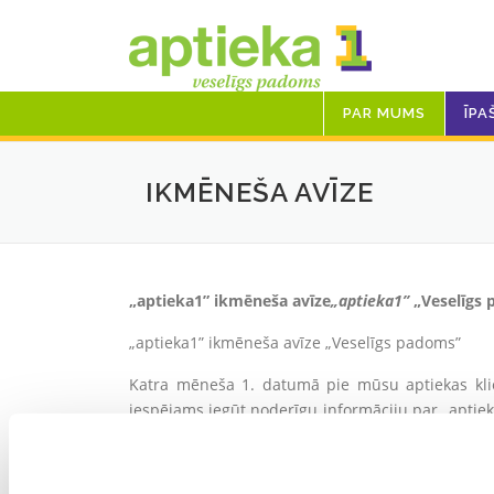
Skip
to
content
PAR MUMS
ĪPA
IKMĒNEŠA AVĪZE
„aptieka1” ikmēneša avīze
„aptieka1”
„Veselīgs
„aptieka1” ikmēneša avīze „Veselīgs padoms”
Katra mēneša 1. datumā pie mūsu aptiekas kli
iespējams iegūt noderīgu informāciju par „aptie
zīmola, katra no mūsu aptiekām ir ar savu, īpaš
mūsu farmaceitēm. Tāpat avīzē iespējams izlasī
maksas pieejama arī mūsu mājaslapā.