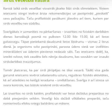
Sirds veselība vasarā
Karstā laikā sirds veselībai visvairāk jāseko līdzi sirds slimniekiem. Viņiem
ieteicams stingri ievērot ārsta rekomendācijas un pastiprināti „pieskatīt”
savu pašsajūtu. Taču profilaktiski pasākumi jāievēro arī tiem, kuriem par
sirds veselību nav sūdzību.
Svarīgākais ir uzmanīties no pārkaršanas – izvairīties no fiziskām darbībām
dienas karstākajā posmā no pulksten 12.00 līdz 15.00, kā arī lietot
galvassegu. Tāpat pietiekamā daudzumā lietot šķidrumu – vismaz 2 litrus
dienā. Ja organisms svīst pastiprināti, parasta ūdens vietā var izvēlēties
minerālūdeni vai ūdenim pievienot nedaudz sāls. Tas ieteicams tādēļ, ka,
izteikti svīstot, tiek zaudēts liels nātrija daudzums, kas savukārt var izsaukt
sirdsdarbības traucējumus.
Tomēr jāatceras, ka par sirdi jārūpējas ne tikai vasarā. Tādēļ visa gada
garumā ieteicams ievērot sabalansētu uzturu, regulāras fiziskās aktivitātes,
kā arī atteikties no kaitīgā ieraduma – smēķēšanas. Svarīga ir arī stresa un
svara kontrole, kas būtiski ietekmē sirds veselību.
Lai izvairītos no sirds kaitēm, profilaktiski var lietot dažādus preparātus no
dabā pieejamām veltēm. Veselīgi būs dažādi vilkābeles preparāti, taču
nomierinošu efektu sniegs baldriāns un mātere.