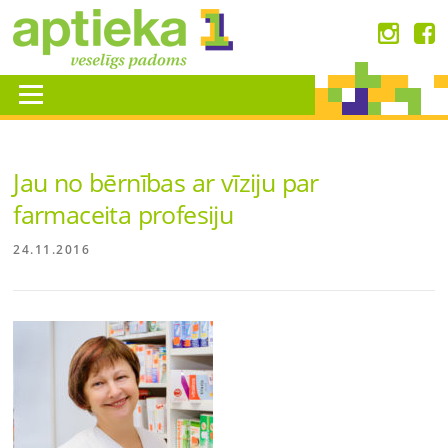
Skip
to
content
Menu
Jau no bērnības ar vīziju par
farmaceita profesiju
24.11.2016