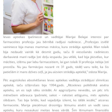
Ievas aptiekas īpašniecei un vadītājai Marijai Belajai interesi par
farmaceites profesiju jau bērnībā radījusi radiniece. „Profesijas izvēlē
vaininiece bija manas mammas māsīca, kura strādāja aptiekā. Man tolaik
bija nedaudz vairāk kā desmit gadu, taču šī viesošanās radinieces
darbavietā manī radīja ļoti dziļu iespaidu. Jau vēlāk, kad bija jāizvēlas, kur
mācīties, izlēmu par labu farmaceitiem, lai gan tolaik šī profesija nebija ļoti
prestiža. Nu jau farmācijas nozarē rit 31 gads, tādēļ varu teikt, ka šis
patiešām ir mans dzīves ceļš, ja jau aizvien strādāju aptiekā,” stāsta Marija.
Pēc augstskolas absolvēšanas Ievas aptiekas vadītāja strādājusi slimnīcas
aptiekā, taču izšķirošais bija 1994.gads. „Rēzeknes poliklīnikā atvēra
aptieku, un es tajā sāku strādāt. Ar apgrozījumu nevedās, un pēc trīs
mēnešiem atbrauca īpašnieki, sakot – rakstiet atlūgumu, mēs aptieku
slēdzam. Tas bija brīdis, kad vajadzēja izlemt, ko tālāk iesākt,” atceras
farmaceite. Marija pieņēmusi drosmīgu lēmumu atvērt un vadīt savu
aptieku, kuru nosaukusi meitas Ievas vārdā. Šim lēmumam finansiālo