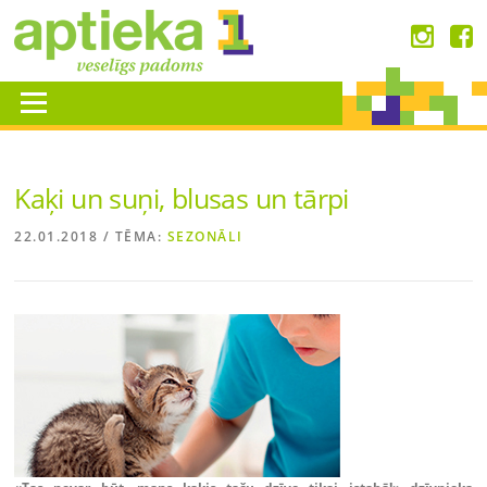
Skip
to
content
Menu
Kaķi un suņi, blusas un tārpi
22.01.2018
/ TĒMA:
SEZONĀLI