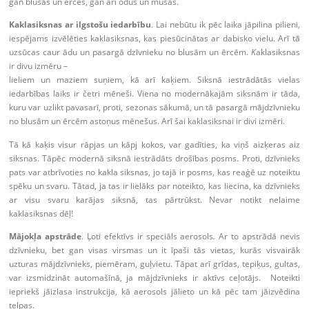
gan blusas un ērces, gan arī odus un mušas.
Kaklasiksnas ar ilgstošu iedarbību
. Lai nebūtu ik pēc laika jāpilina pilieni,
iespējams izvēlēties kaklasiksnas, kas piesūcinātas ar dabisko vielu. Arī tā
uzsūcas caur ādu un pasargā dzīvnieku no blusām un ērcēm.
K
aklasiksnas
ir divu izmēru –
lieliem un maziem suņiem, kā arī kaķiem. Siksnā iestrādātās vielas
iedarbības laiks ir četri mēneši. Viena no modernākajām siksnām ir tāda,
kuru var uzlikt pavasarī, proti, sezonas sākumā, un tā pasargā mājdzīvnieku
no blusām un ērcēm astoņus mēnešus. Arī šai kaklasiksnai ir divi izmēri.
Tā kā kaķis visur rāpjas un kāpj kokos, var gadīties, ka viņš aizķeras aiz
siksnas. Tāpēc modernā siksnā iestrādāts drošības posms. Proti, dzīvnieks
pats var atbrīvoties no kakla siksnas, jo tajā ir posms, kas reaģē uz noteiktu
spēku un svaru. Tātad, ja tas ir lielāks par noteikto, kas liecina, ka dzīvnieks
ar visu svaru karājas siksnā, tas pārtrūkst. Nevar notikt nelaime
kaklasiksnas dēļ!
Mājokļa apstrāde
. Ļoti efektīvs ir speciāls aerosols
.
Ar to apstrādā nevis
dzīvnieku, bet gan visas virsmas un it īpaši tās vietas, kurās visvairāk
uzturas mājdzīvnieks, piemēram, guļvietu. Tāpat arī grīdas, tepiķus, gultas,
var izsmidzināt automašīnā, ja mājdzīvnieks ir aktīvs ceļotājs. Noteikti
iepriekš jāizlasa instrukcija, kā aerosols jālieto un kā pēc tam jāizvēdina
telpas.