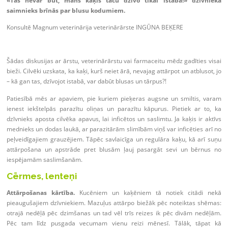
«Tas nevar būt, mans kaķis taču dzīvo tikai istabā!» dzīvnieka
saimnieks brīnās par blusu kodumiem.
Konsultē Magnum veterinārija veterinārārste INGŪNA BEĶERE
Šādas diskusijas ar ārstu, veterinārārstu vai farmaceitu mēdz gadīties visai
bieži. Cilvēki uzskata, ka kaķi, kurš neiet ārā, nevajag attārpot un atblusot, jo
– kā gan tas, dzīvojot istabā, var dabūt blusas un tārpus?!
Patiesībā mēs ar apaviem, pie kuriem pieķeras augsne un smiltis, varam
ienest iekštelpās parazītu oliņas un parazītu kāpurus. Pietiek ar to, ka
dzīvnieks aposta cilvēka apavus, lai inficētos un saslimtu. Ja kaķis ir aktīvs
mednieks un dodas laukā, ar parazitārām slimībām viņš var inficēties arī no
peļveidīgajiem grauzējiem. Tāpēc savlaicīga un regulāra kaķu, kā arī suņu
attārpošana un apstrāde pret blusām ļauj pasargāt sevi un bērnus no
iespējamām saslimšanām.
Cērmes, lenteņi
Attārpošanas kārtība.
Kucēniem un kaķēniem tā notiek citādi nekā
pieaugušajiem dzīvniekiem. Mazuļus attārpo biežāk pēc noteiktas shēmas:
otrajā nedēļā pēc dzimšanas un tad vēl trīs reizes ik pēc divām nedēļām.
Pēc tam līdz pusgada vecumam vienu reizi mēnesī. Tālāk, tāpat kā