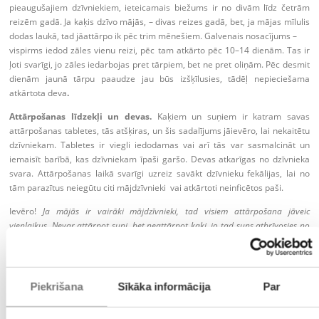
pieaugušajiem dzīvniekiem, ieteicamais biežums ir no divām līdz četrām
reizēm gadā. Ja kaķis dzīvo mājās, – divas reizes gadā, bet, ja mājas mīlulis
dodas laukā, tad jāattārpo ik pēc trim mēnešiem. Galvenais nosacījums –
vispirms iedod zāles vienu reizi, pēc tam atkārto pēc 10–14 dienām. Tas ir
ļoti svarīgi, jo zāles iedarbojas pret tārpiem, bet ne pret oliņām. Pēc desmit
dienām jaunā tārpu paaudze jau būs izšķīlusies, tādēļ nepieciešama
atkārtota deva
.
Attārpošanas līdzekļi un devas.
Kaķiem un suņiem ir katram savas
attārpošanas tabletes, tās atšķiras, un šis sadalījums jāievēro, lai nekaitētu
dzīvniekam. Tabletes ir viegli iedodamas vai arī tās var sasmalcināt un
iemaisīt barībā, kas dzīvniekam īpaši garšo. Devas atkarīgas no dzīvnieka
svara. Attārpošanas laikā svarīgi uzreiz savākt dzīvnieku fekālijas, lai no
tām parazītus neiegūtu citi mājdzīvnieki vai atkārtoti neinficētos paši.
Ievēro!
Ja mājās ir vairāki mājdzīvnieki, tad visiem attārpošana jāveic
vienlaikus. Nevar attārpot suni, bet neattārpot kaķi, jo tad suns atbrīvosies no
parazītiem, bet pēc tam var inficēties atkārtoti no kaķa.
Bērns un mājdzīvnieks.
Suņu un kaķu attārpošana novērš risku, ka bērns
var saslimt ar toksokarozi – tikt pie cērmēm. Tipiskākie infekcijas avoti ir
Piekrišana
Sīkāka informācija
Par
bērnu smilšu laukumi, skvēri, parki, teritorijas ap daudzstāvu mājām, kur
ved pastaigāties mīļdzīvniekus. Tāpat mazulis var saslimt, tikai paglaudot