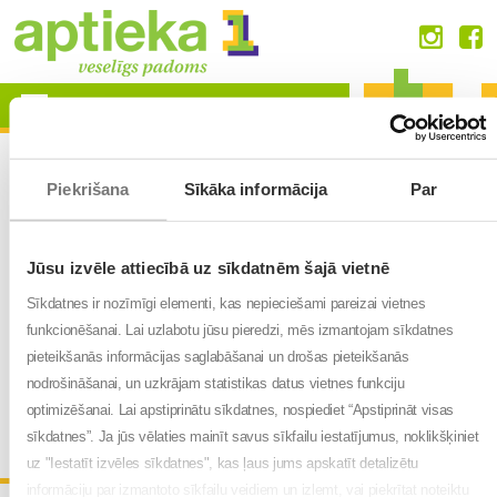
Skip
to
content
Menu
Piekrišana
Sīkāka informācija
Par
Slaideris 1
22.08.2018
Jūsu izvēle attiecībā uz sīkdatnēm šajā vietnē
Sīkdatnes ir nozīmīgi elementi, kas nepieciešami pareizai vietnes
funkcionēšanai. Lai uzlabotu jūsu pieredzi, mēs izmantojam sīkdatnes
pieteikšanās informācijas saglabāšanai un drošas pieteikšanās
nodrošināšanai, un uzkrājam statistikas datus vietnes funkciju
optimizēšanai. Lai apstiprinātu sīkdatnes, nospiediet “Apstiprināt visas
sīkdatnes”. Ja jūs vēlaties mainīt savus sīkfailu iestatījumus, noklikšķiniet
uz "Iestatīt izvēles sīkdatnes", kas ļaus jums apskatīt detalizētu
informāciju par izmantoto sīkfailu veidiem un izlemt, vai piekrītat noteiktu