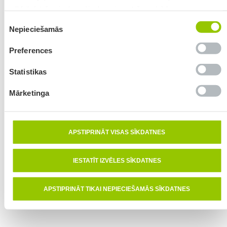
sīkfailu lietošanai mūsu mājas lapas izmantošanas laikā.
PAR MUMS
ĪPAŠIE PIEDĀVĀJUMI
Piekrišanas
VESELĪGS PADOMS
LIVSANE
APTIEKAS
Nepieciešamās
izvēle
KONTAKTI
Preferences
Privātuma
Sīkdatņu
Mainīt sīkdatņu
Statistikas
politika
deklarācija
iestatījumus
Mārketinga
Izstrādāja:
Efumo
APSTIPRINĀT VISAS SĪKDATNES
Copyright © 2026 "aptieka1"
IESTATĪT IZVĒLES SĪKDATNES
APSTIPRINĀT TIKAI NEPIECIEŠAMĀS SĪKDATNES