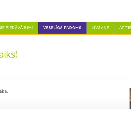
ŠIE PIEDĀVĀJUMI
VESELĪGS PADOMS
LIVSANE
APTI
aiks!
aka.
tu ar vietējām ražas veltēm – augļiem, dārzeņiem, ogām un
umi un dārzeņi uzturu bagātina ar šķiedrvielām, vitamīniem
dzētu izvēlēties tepat uz vietas augošās veltes un pēc