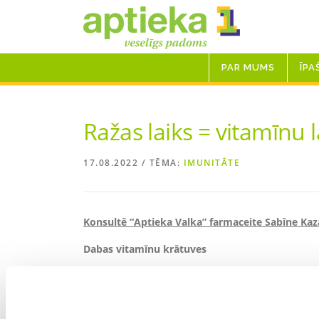
Skip
to
content
PAR MUMS
ĪPA
Ražas laiks = vitamīnu l
17.08.2022
/ TĒMA:
IMUNITĀTE
Konsultē “Aptieka Valka” farmaceite Sabīne Kaz
Dabas vitamīnu krātuves
Augusts ir lielisks laiks, lai uzturu papildinā
zaļumiem. Kāpēc tas ir svarīgi? Augļi, ogas, zaļ
un minerālvielām. Tāpēc vasarā un rudenī vaja