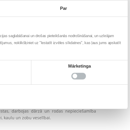
Par
ācijas saglabāšanai un drošas pieteikšanās nodrošināšanai, un uzkrājam
atījumus, noklikšķiniet uz "Iestatīt izvēles sīkdatnes", kas ļaus jums apskatīt
aktī uzturā ieteicams iekļaut vismaz 500 gramus
krāsu augļi un dārzeņi.
Mārketinga
s dārzeņu un augļu klāsts, ko paši varam izaudzēt –
rkānus, kāpostus, puķkāpostus, bietes, kolrābjus,
 bumbieriem, jāņogām, upenēm un citiem.
uris, var vasaras un rudens periodā lietot uztura
kustas, darbojas dārzā un rodas nepieciešamība
i, kaulu un zobu veselībai.