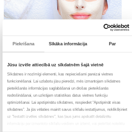
Piekrišana
Sīkāka informācija
Par
Konsultē
“Aptieka Valka” farmaceite Sabīne Kazaka.
Šobrīd pārdošanā ir pieejams ļoti plašs kosmētikas līdzekļu klāsts ar
visdažādāko iedarbību un sastāvu, tai skaitā kopjošās sejas maskas. Kā
Jūsu izvēle attiecībā uz sīkdatnēm šajā vietnē
neapjukt plašajā kosmētikas masku klāstā un izvēlēties savai sejas ādai
piemērotākās?
Sīkdatnes ir nozīmīgi elementi, kas nepieciešami pareizai vietnes
Kosmētika vienmēr ir jāizvēlas atbilstoši ādas tipam un stāvoklim. Arī lai no
funkcionēšanai. Lai uzlabotu jūsu pieredzi, mēs izmantojam sīkdatnes
kosmētiskām sejas maskām gūtu pēc iespējas labāku efektu, noteikti
pieteikšanās informācijas saglabāšanai un drošas pieteikšanās
jāizvēlas savai sejas ādai atbilstoša sejas maska. Izplatītākie sejas ādas tipi
nodrošināšanai, un uzkrājam statistikas datus vietnes funkciju
ir:
optimizēšanai. Lai apstiprinātu sīkdatnes, nospiediet “Apstiprināt visas
sausa un jutīga āda,
sīkdatnes”. Ja jūs vēlaties mainīt savus sīkfailu iestatījumus, noklikšķiniet
uz "Iestatīt izvēles sīkdatnes", kas ļaus jums apskatīt detalizētu
nobriedusi āda,
informāciju par izmantoto sīkfailu veidiem un izlemt, vai piekrītat noteiktu
kombinēta jeb jaukta tipa āda,
sīkfailu lietošanai mūsu mājas lapas izmantošanas laikā.