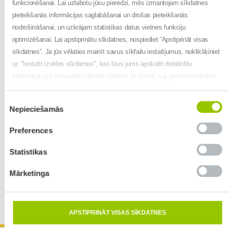
funkcionēšanai. Lai uzlabotu jūsu pieredzi, mēs izmantojam sīkdatnes
pieteikšanās informācijas saglabāšanai un drošas pieteikšanās
nodrošināšanai, un uzkrājam statistikas datus vietnes funkciju
optimizēšanai. Lai apstiprinātu sīkdatnes, nospiediet “Apstiprināt visas
sīkdatnes”. Ja jūs vēlaties mainīt savus sīkfailu iestatījumus, noklikšķiniet
uz "Iestatīt izvēles sīkdatnes", kas ļaus jums apskatīt detalizētu
informāciju par izmantoto sīkfailu veidiem un izlemt, vai piekrītat noteiktu
sīkfailu lietošanai mūsu mājas lapas izmantošanas laikā.
Piekrišanas
Nepieciešamās
izvēle
Preferences
Statistikas
Mārketinga
Leaflet
| Map data ©
OpenStreetMap
contributors,
CC-BY-SA
, Imagery ©
Mapbox
APSTIPRINĀT VISAS SĪKDATNES