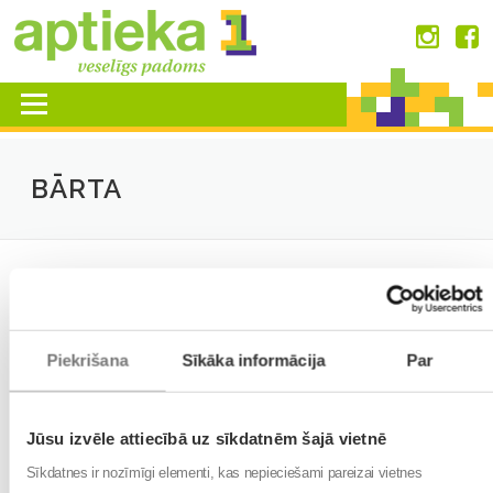
Skip
to
content
Menu
BĀRTA
LIEPĀJAS CENTRA APTIEKAS FIL. BĀRTA
Piekrišana
Sīkāka informācija
Par
+
−
Jūsu izvēle attiecībā uz sīkdatnēm šajā vietnē
Sīkdatnes ir nozīmīgi elementi, kas nepieciešami pareizai vietnes