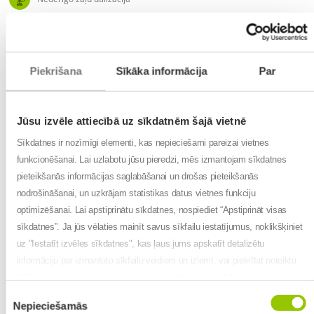
Pasūtījumu pieņemšana pa telefonu
Darba laiks
:
Piekrišana
Sīkāka informācija
Par
Pirmdiena: 9:00 - 18:00
Otrdiena: 9:00 - 18:00
Trešdiena: 9:00 - 18:00
Ceturtdiena: 9:00 - 18:00
Jūsu izvēle attiecībā uz sīkdatnēm šajā vietnē
Piektdiena: 9:00 - 18:00
Sīkdatnes ir nozīmīgi elementi, kas nepieciešami pareizai vietnes
Sestdiena: 9:00 - 13:00
Svētdiena: Slēgts
funkcionēšanai. Lai uzlabotu jūsu pieredzi, mēs izmantojam sīkdatnes
pieteikšanās informācijas saglabāšanai un drošas pieteikšanās
Kā nokļūt?
nodrošināšanai, un uzkrājam statistikas datus vietnes funkciju
optimizēšanai. Lai apstiprinātu sīkdatnes, nospiediet “Apstiprināt visas
sīkdatnes”. Ja jūs vēlaties mainīt savus sīkfailu iestatījumus, noklikšķiniet
+
uz "Iestatīt izvēles sīkdatnes", kas ļaus jums apskatīt detalizētu
−
informāciju par izmantoto sīkfailu veidiem un izlemt, vai piekrītat noteiktu
sīkfailu lietošanai mūsu mājas lapas izmantošanas laikā.
Piekrišanas
Nepieciešamās