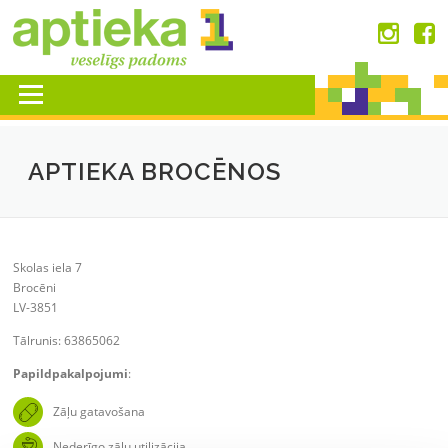
Skip
to
content
Menu
APTIEKA BROCĒNOS
Skolas iela 7
Brocēni
LV-3851
Tālrunis: 63865062
Papildpakalpojumi
:
Zāļu gatavošana
Nederīgo zāļu utilizācija