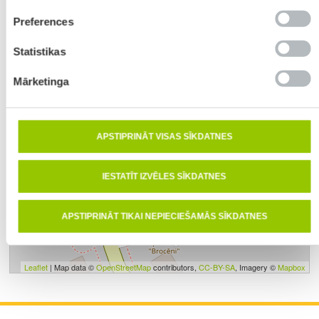
izvēle
Preferences
Statistikas
Mārketinga
APSTIPRINĀT VISAS SĪKDATNES
IESTATĪT IZVĒLES SĪKDATNES
APSTIPRINĀT TIKAI NEPIECIEŠAMĀS SĪKDATNES
Leaflet
| Map data ©
OpenStreetMap
contributors,
CC-BY-SA
, Imagery ©
Mapbox