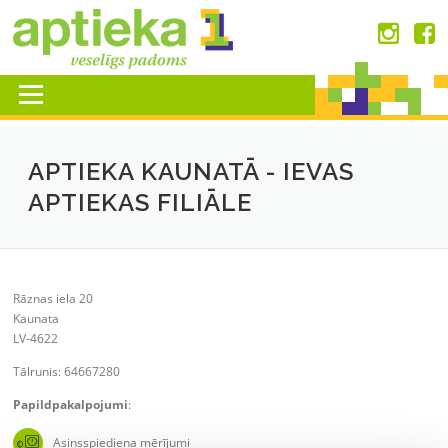
Skip
to
content
Menu
APTIEKA KAUNATĀ - IEVAS
APTIEKAS FILIĀLE
Rāznas iela 20
Kaunata
LV-4622
Tālrunis: 64667280
Papildpakalpojumi
:
Asinsspiediena mērījumi