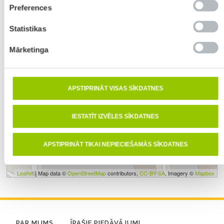
Preferences
Statistikas
Mārketinga
APSTIPRINĀT VISAS SĪKDATNES
IESTATĪT IZVĒLES SĪKDATNES
APSTIPRINĀT TIKAI NEPIECIEŠAMĀS SĪKDATNES
Leaflet
| Map data ©
OpenStreetMap
contributors,
CC-BY-SA
, Imagery ©
Mapbox
PAR MUMS
ĪPAŠIE PIEDĀVĀJUMI