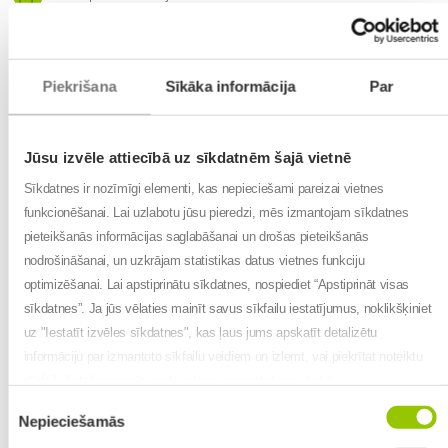
Nederīgo zāļu utilizācija
Pasūtījumu pieņemšana pa telefonu
Piekrišana
Sīkāka informācija
Par
Darba laiks
:
Pirmdiena: 8:00-14:00
Ceturtdiena: 8:00-14:00
Jūsu izvēle attiecībā uz sīkdatnēm šajā vietnē
Sestdiena: Slēgts
Sīkdatnes ir nozīmīgi elementi, kas nepieciešami pareizai vietnes
Svētdiena: Slēgts
funkcionēšanai. Lai uzlabotu jūsu pieredzi, mēs izmantojam sīkdatnes
Kā nokļūt?
pieteikšanās informācijas saglabāšanai un drošas pieteikšanās
nodrošināšanai, un uzkrājam statistikas datus vietnes funkciju
optimizēšanai. Lai apstiprinātu sīkdatnes, nospiediet “Apstiprināt visas
+
sīkdatnes”. Ja jūs vēlaties mainīt savus sīkfailu iestatījumus, noklikšķiniet
uz "Iestatīt izvēles sīkdatnes", kas ļaus jums apskatīt detalizētu
−
informāciju par izmantoto sīkfailu veidiem un izlemt, vai piekrītat noteiktu
sīkfailu lietošanai mūsu mājas lapas izmantošanas laikā.
Piekrišanas
Nepieciešamās
izvēle