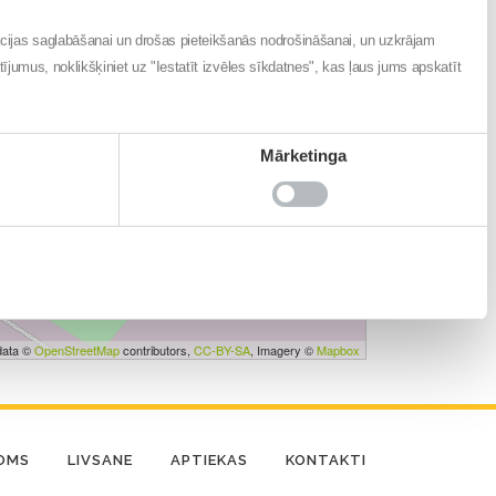
ācijas saglabāšanai un drošas pieteikšanās nodrošināšanai, un uzkrājam
atījumus, noklikšķiniet uz "Iestatīt izvēles sīkdatnes", kas ļaus jums apskatīt
Mārketinga
data ©
OpenStreetMap
contributors,
CC-BY-SA
, Imagery ©
Mapbox
DOMS
LIVSANE
APTIEKAS
KONTAKTI