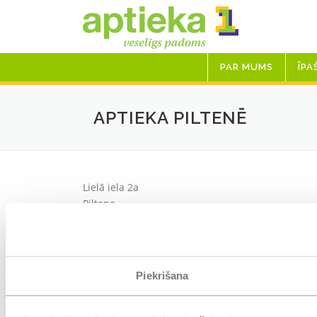
Skip
to
content
PAR MUMS
ĪPA
APTIEKA PILTENĒ
Lielā iela 2a
Piltene
LV-3620
Tālrunis: 63661252
Papildpakalpojumi
:
Piekrišana
Nederīgo zāļu utilizācija