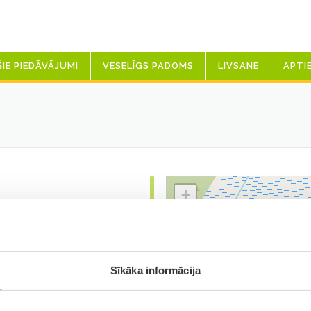
ŠIE PIEDĀVĀJUMI
VESELĪGS PADOMS
LIVSANE
APTI
+
−
Sīkāka informācija