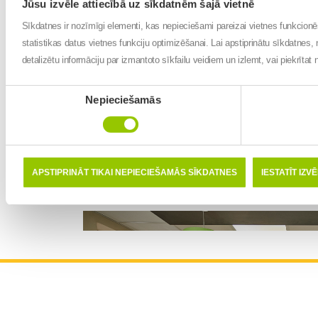
Jūsu izvēle attiecībā uz sīkdatnēm šajā vietnē
Pasūtījumu pieņemšana pa telefonu
Sīkdatnes ir nozīmīgi elementi, kas nepieciešami pareizai vietnes funkcion
Darba laiks
:
statistikas datus vietnes funkciju optimizēšanai. Lai apstiprinātu sīkdatnes, 
detalizētu informāciju par izmantoto sīkfailu veidiem un izlemt, vai piekrīta
Pirmdiena: 9:00 - 17:00
Otrdiena: 9:00 - 17:00
Piekrišanas
Trešdiena: 9:00 - 17:00
Nepieciešamās
izvēle
Ceturtdiena: 11:00 - 18:00
Piektdiena: 9:00 - 17:00
Sestdiena: 9:00 - 13:00
Svētdiena: Slēgts
APSTIPRINĀT TIKAI NEPIECIEŠAMĀS SĪKDATNES
IESTATĪT IZV
Kā nokļūt?