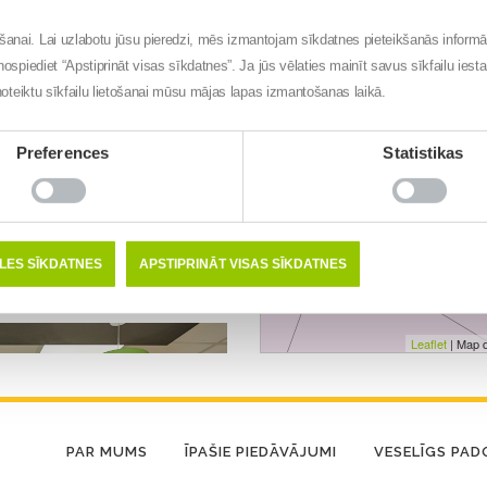
ēšanai. Lai uzlabotu jūsu pieredzi, mēs izmantojam sīkdatnes pieteikšanās inform
nospiediet “Apstiprināt visas sīkdatnes”. Ja jūs vēlaties mainīt savus sīkfailu iest
t noteiktu sīkfailu lietošanai mūsu mājas lapas izmantošanas laikā.
Preferences
Statistikas
ĒLES SĪKDATNES
APSTIPRINĀT VISAS SĪKDATNES
Leaflet
| Map 
PAR MUMS
ĪPAŠIE PIEDĀVĀJUMI
VESELĪGS PA