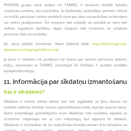
PHOENIX grupa, kurā ietilpst arī TAMRO, ir ieviesusi tīmeklī balstītu
ziņošanas sistēmu, kas izstrādāta, lai darbinieki, sadarbības partneri, klienti
un trešās personas varētu vienkārši ziņot par datu aizsardzības incidentiem
vai citiem jautājumiem. Šie ziņojumi tiek izskatīti un saistībā ar tiem tiek
veiktas regulāras darbības, tāpat ziņojumi tiek izmantoti, lai uzlabotu
personas datu aizsardzību.
Jūs varat piekļūt ziņošanas rīkam jebkurā laikā:
https://phoenixgroup-
databreach.integrityplatform.org/
.
Ja Jums ir radušies citi jautājumi vai bažas par saviem personas datiem,
lūdzu, sazinieties ar TAMRO, izmantojot šīs Politikas 1. punktā norādīto
kontaktinformāciju.
11. Informācija par sīkdatņu izmantošanu
Kas ir sīkdatnes?
Sīkdatne ir neliela teksta datne, kas tiek saglabāta uz Jūsu datora vai
mobilās iekārtas tīmekļa vietnes apmeklēšanas laikā, kad Jūs atverat vietni.
Katrā turpmākajā apmeklējuma reizē sīkdatnes tiek nosūtītas atpakaļ uz
izcelsmes mājaslapu vai uz citu mājaslapu, kas atpazīst šo sīkdatni.
Sīkdatnes ir izstrādātas tā, lai nodrošinātu tīmekļa vietnes ērtu lietošanu un
uzlabotu tās funkcionalitāti, atvieglojot lietotāju darbu un ievācot