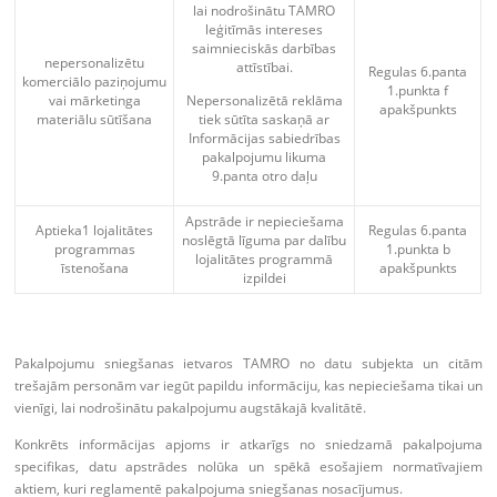
lai nodrošinātu TAMRO
leģitīmās intereses
saimnieciskās darbības
nepersonalizētu
attīstībai.
Regulas 6.panta
komerciālo paziņojumu
1.punkta f
vai mārketinga
Nepersonalizētā reklāma
apakšpunkts
materiālu sūtīšana
tiek sūtīta saskaņā ar
Informācijas sabiedrības
pakalpojumu likuma
9.panta otro daļu
Apstrāde ir nepieciešama
Aptieka1 lojalitātes
Regulas 6.panta
noslēgtā līguma par dalību
programmas
1.punkta b
lojalitātes programmā
īstenošana
apakšpunkts
izpildei
Pakalpojumu sniegšanas ietvaros TAMRO no datu subjekta un citām
trešajām personām var iegūt papildu informāciju, kas nepieciešama tikai un
vienīgi, lai nodrošinātu pakalpojumu augstākajā kvalitātē.
Konkrēts informācijas apjoms ir atkarīgs no sniedzamā pakalpojuma
specifikas, datu apstrādes nolūka un spēkā esošajiem normatīvajiem
aktiem, kuri reglamentē pakalpojuma sniegšanas nosacījumus.