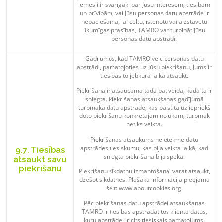
iemesli ir svarīgāki par Jūsu interesēm, tiesībām
un brīvībām, vai Jūsu personas datu apstrāde ir
nepaciešama, lai celtu, īstenotu vai aizstāvētu
likumīgas prasības, TAMRO var turpināt Jūsu
personas datu apstrādi.
Gadījumos, kad TAMRO veic personas datu
apstrādi, pamatojoties uz Jūsu piekrišanu, Jums ir
tiesības to jebkurā laikā atsaukt.
Piekrišana ir atsaucama tādā pat veidā, kādā tā ir
sniegta. Piekrišanas atsaukšanas gadījumā
turpmāka datu apstrāde, kas balstīta uz iepriekš
doto piekrišanu konkrētajam nolūkam, turpmāk
netiks veikta.
Piekrišanas atsaukums neietekmē datu
apstrādes tiesiskumu, kas bija veikta laikā, kad
9.7. Tiesības
sniegtā piekrišana bija spēkā.
atsaukt savu
piekrišanu
Piekrišanu sīkdatņu izmantošanai varat atsaukt,
dzēšot sīkdatnes. Plašāka informācija pieejama
šeit: www.aboutcookies.org.
Pēc piekrišanas datu apstrādei atsaukšanas
TAMRO ir tiesības apstrādāt tos klienta datus,
kuru apstrādei ir cits tiesiskais pamatojums.