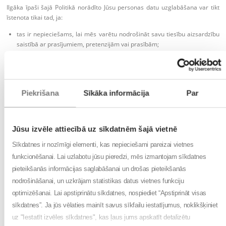
Ilgāka īpaši šajā Politikā norādīto Jūsu personas datu uzglabāšana var tikt
īstenota tikai tad, ja:
tas ir nepieciešams, lai mēs varētu nodrošināt savu tiesību aizsardzību
saistībā ar prasījumiem, pretenzijām vai prasībām;
ir pamatotas aizdomas par nelikumīgām darbībām, kuru dēļ veicama
izmeklēšana;
Jūsu dati ir nepieciešami pienācīgai strīda, sūdzības izskatīšanai.
Piekrišana
Sīkāka informācija
Par
9. Datu subjekta tiesības
TAMRO ir atklāta savās personas datu apstrādes darbībās un vērsta uz Jūsu
Jūsu izvēle attiecībā uz sīkdatnēm šajā vietnē
izpratnes veicināšanu par datu apstrādes aspektiem. Tādējādi TAMRO
nodrošina Jums datu subjektu tiesību īstenošanu, paredzot saprātīgu un
Sīkdatnes ir nozīmīgi elementi, kas nepieciešami pareizai vietnes
Jums draudzīgu šo tiesību realizēšanas kārtību. Šo tiesību apjoms un
funkcionēšanai. Lai uzlabotu jūsu pieredzi, mēs izmantojam sīkdatnes
realizēšanas kārtība ir atkarīga no attiecīgās datu apstrādes darbības un
pieteikšanās informācijas saglabāšanai un drošas pieteikšanās
tajā apstrādājamajiem personas datiem.
nodrošināšanai, un uzkrājam statistikas datus vietnes funkciju
Saņemot Jūsu iesniegumu par datu apstrādi vai citu Jūsu tiesību īstenošanai,
optimizēšanai. Lai apstiprinātu sīkdatnes, nospiediet “Apstiprināt visas
mums ir jāpārliecinās par Jūsu identitāti, tādēļ mums ir tiesības lūgt Jūs
sīkdatnes”. Ja jūs vēlaties mainīt savus sīkfailu iestatījumus, noklikšķiniet
uzrādīt personu apliecinošu dokumentu, kā arī, ja lūgums attiecas uz Jūsu
likumiski pārstāvamo personu – pārstāvību apliecinošu dokumentu,
uz "Iestatīt izvēles sīkdatnes", kas ļaus jums apskatīt detalizētu