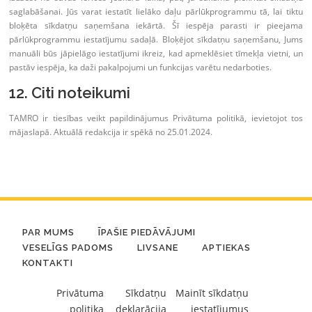
saglabāšanai. Jūs varat iestatīt lielāko daļu pārlūkprogrammu tā, lai tiktu
bloķēta sīkdatņu saņemšana iekārtā. Šī iespēja parasti ir pieejama
pārlūkprogrammu iestatījumu sadaļā. Bloķējot sīkdatņu saņemšanu, Jums
manuāli būs jāpielāgo iestatījumi ikreiz, kad apmeklēsiet tīmekļa vietni, un
pastāv iespēja, ka daži pakalpojumi un funkcijas varētu nedarboties.
12. Citi noteikumi
TAMRO ir tiesības veikt papildinājumus Privātuma politikā, ievietojot tos
mājaslapā. Aktuālā redakcija ir spēkā no 25.01.2024.
PAR MUMS
ĪPAŠIE PIEDĀVĀJUMI
VESELĪGS PADOMS
LIVSANE
APTIEKAS
KONTAKTI
Privātuma
Sīkdatņu
Mainīt sīkdatņu
politika
deklarācija
iestatījumus