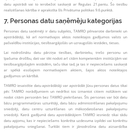
datu apstrādi vai to ierobežot saskaņā ar Regulas 21.pantu. Šo tiesību
realizēšanas kārtība ir aprakstīta šīs Privātuma politikas 9.6.punktā.
7. Personas datu saņēmēju kategorijas
Personas datu saņēmēji ir datu subjekts, TAMRO pilnvarotie darbinieki un
apstrādātāji, kā arī normatīvajos aktos noteiktajos gadījumos valsts un
pašvaldību institūcijas, tiesībsargājošās un uzraugošās iestādes, tiesas.
Lai nodrošinātu datu pārziņa tiesības, darbinieku, trešo personu un
īpašuma drošību, dati var tikt nodoti arī citām kompetentām institūcijām vai
tiesībsargājošajām iestādēm, taču tikai tad, ja tas ir nepieciešams saskaņā
ar spēkā esošajiem normatīvajiem aktiem, šajos aktos noteiktajos
gadījumos un kārtībā.
TAMRO iesaistītie datu apstrādātāji var apstrādāt Jūsu personas datus tikai
pēc TAMRO norādījumiem un nedrīkst tos izmantot citiem nolūkiem vai
nodot citām personām bez TAMRO piekrišanas. Šīs personas var būt datu
bāzu programmatūras uzturētāji, datu bāzu administrēšanas pakalpojumu
sniedzēji, datu centru uzturēšanas un mākoņdatošanas pakalpojumu
sniedzēji. Katrā gadījumā datu apstrādātājiem TAMRO iesniedz tikai tādu
datu apjomu, kas ir nepieciešams konkrēta uzdevuma izpildei vai konkrētu
pakalpojumu sniegšanai. Turklāt tiem ir jānodrošina datu aizsardzība