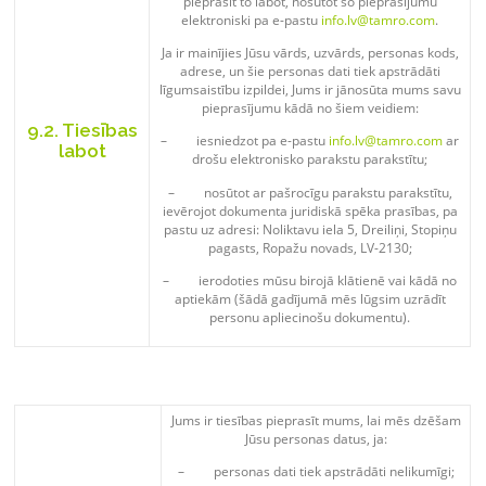
pieprasīt to labot, nosūtot šo pieprasījumu
elektroniski pa e-pastu
info.lv@tamro.com
.
Ja ir mainījies Jūsu vārds, uzvārds, personas kods,
adrese, un šie personas dati tiek apstrādāti
līgumsaistību izpildei, Jums ir jānosūta mums savu
pieprasījumu kādā no šiem veidiem:
9.2. Tiesības
– iesniedzot pa e-pastu
info.lv@tamro.com
ar
labot
drošu elektronisko parakstu parakstītu;
– nosūtot ar pašrocīgu parakstu parakstītu,
ievērojot dokumenta juridiskā spēka prasības, pa
pastu uz adresi: Noliktavu iela 5, Dreiliņi, Stopiņu
pagasts, Ropažu novads, LV-2130;
– ierodoties mūsu birojā klātienē vai kādā no
aptiekām (šādā gadījumā mēs lūgsim uzrādīt
personu apliecinošu dokumentu).
Jums ir tiesības pieprasīt mums, lai mēs dzēšam
Jūsu personas datus, ja:
– personas dati tiek apstrādāti nelikumīgi;