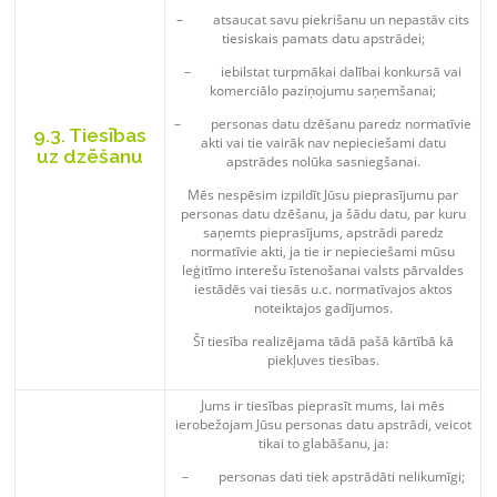
– atsaucat savu piekrišanu un nepastāv cits
tiesiskais pamats datu apstrādei;
– iebilstat turpmākai dalībai konkursā vai
komerciālo paziņojumu saņemšanai;
– personas datu dzēšanu paredz normatīvie
9.3. Tiesības
akti vai tie vairāk nav nepieciešami datu
uz dzēšanu
apstrādes nolūka sasniegšanai.
Mēs nespēsim izpildīt Jūsu pieprasījumu par
personas datu dzēšanu, ja šādu datu, par kuru
saņemts pieprasījums, apstrādi paredz
normatīvie akti, ja tie ir nepieciešami mūsu
leģitīmo interešu īstenošanai valsts pārvaldes
iestādēs vai tiesās u.c. normatīvajos aktos
noteiktajos gadījumos.
Šī tiesība realizējama tādā pašā kārtībā kā
piekļuves tiesības.
Jums ir tiesības pieprasīt mums, lai mēs
ierobežojam Jūsu personas datu apstrādi, veicot
tikai to glabāšanu, ja:
– personas dati tiek apstrādāti nelikumīgi;