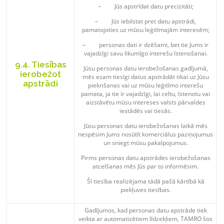
– Jūs apstrīdat datu precizitāti;
– Jūs iebilstat pret datu apstrādi,
pamatojoties uz mūsu leģitīmajām interesēm;
– personas dati ir dzēšami, bet tie Jums ir
vajadzīgi savu likumīgo interešu īstenošanai.
9.4. Tiesības
Jūsu personas datu ierobežošanas gadījumā,
ierobežot
mēs esam tiesīgi datus apstrādāt tikai uz Jūsu
apstrādi
piekrišanas vai uz mūsu leģitīmo interešu
pamata, ja tie ir vajadzīgi, lai celtu, īstenotu vai
aizstāvētu mūsu intereses valsts pārvaldes
iestādēs vai tiesās.
Jūsu personas datu ierobežošanas laikā mēs
nespēsim Jums nosūtīt komerciālus paziņojumus
un sniegt mūsu pakalpojumus.
Pirms personas datu apstrādes ierobežošanas
atcelšanas mēs Jūs par to informēsim.
Šī tiesība realizējama tādā pašā kārtībā kā
piekļuves tiesības.
Gadījumos, kad personas datu apstrāde tiek
veikta ar automatizētiem līdzekļiem, TAMRO šos