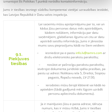
izmantojot šīs Politikas 1.punktā norādīto kontaktinformāciju.
Jums ir tiesības iesniegt sūdzību kompetentai vietējai uzraudzības iestādei,
kas Latvijas Republikā ir Datu valsts inspekcija.
Lai saņemtu mūsu apstiprinājumu par to, vai un
kādus Jūsu personas datus mēs apstrādājam,
kādiem nolūkiem, informāciju par datu
saņēmējiem, glabāšanas ilgumu un citu ar datu
apstrādi saistītu informāciju, Jums ir jānosūta
mums savu pieprasījumu kādā no šiem veidiem:
– iesniedzot pa e-pastu
info.lv@tamro.com
ar
9.1.
drošu elektronisko parakstu parakstītu;
Piekļuves
tiesības
– nosūtot ar pašrocīgu parakstu parakstītu,
ievērojot dokumenta juridiskā spēka prasības, pa
pastu uz adresi: Noliktavu iela 5, Dreiliņi, Stopiņu
pagasts, Ropažu novads, LV-2130;
– ierodoties mūsu birojā klātienē vai kādā no
aptiekām (šādā gadījumā mēs lūgsim uzrādīt
personu apliecinošu dokumentu).
Ja ir mainījusies Jūsu e-pasta adrese, tālruņa
numurs, kas ir mūsu rīcībā, Jums ir tiesības