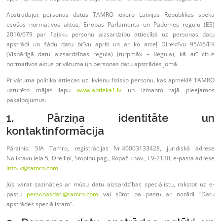
Apstrādājot personas datus TAMRO ievēro Latvijas Republikas spēkā
esošos normatīvos aktus, Eiropas Parlamenta un Padomes regulu (ES)
2016/679 par fizisku personu aizsardzību attiecībā uz personas datu
apstrādi un šādu datu brīvu apriti un ar ko atceļ Direktīvu 95/46/EK
(Vispārīgā datu aizsardzības regula) (turpmāk – Regula), kā arī citus
normatīvos aktus privātuma un personas datu apstrādes jomā.
Privātuma politika attiecas uz ikvienu fizisko personu, kas apmeklē TAMRO
uzturēto mājas lapu
www.aptieka1.lv
un izmanto tajā pieejamos
pakalpojumus.
1. Pārziņa identitāte un
kontaktinformācija
Pārzinis: SIA Tamro, reģistrācijas Nr.40003133428, juridiskā adrese
Noliktavu iela 5, Dreiliņi, Stopiņu pag., Ropažu nov., LV-2130, e-pasta adrese
info.lv@tamro.com
.
Jūs varat sazināties ar mūsu datu aizsardzības speciālistu, rakstot uz e-
pastu
personasdati@tamro.com
vai sūtot pa pastu ar norādi “Datu
apstrādes speciālistam“.