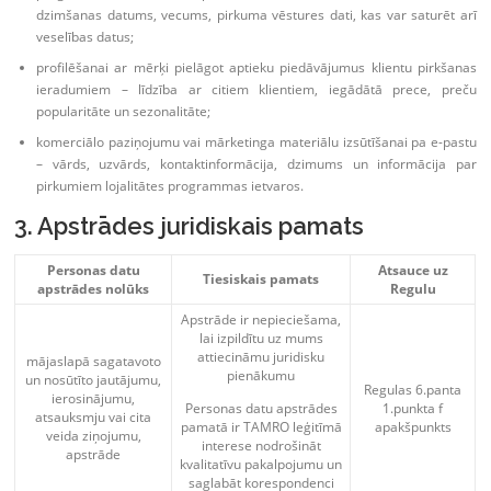
dzimšanas datums, vecums, pirkuma vēstures dati, kas var saturēt arī
veselības datus;
profilēšanai ar mērķi pielāgot aptieku piedāvājumus klientu pirkšanas
ieradumiem – līdzība ar citiem klientiem, iegādātā prece, preču
popularitāte un sezonalitāte;
komerciālo paziņojumu vai mārketinga materiālu izsūtīšanai pa e-pastu
– vārds, uzvārds, kontaktinformācija, dzimums un informācija par
pirkumiem lojalitātes programmas ietvaros.
3. Apstrādes juridiskais pamats
Personas datu
Atsauce uz
Tiesiskais pamats
apstrādes nolūks
Regulu
Apstrāde ir nepieciešama,
lai izpildītu uz mums
attiecināmu juridisku
mājaslapā sagatavoto
pienākumu
un nosūtīto jautājumu,
Regulas 6.panta
ierosinājumu,
1.punkta f
Personas datu apstrādes
atsauksmju vai cita
apakšpunkts
pamatā ir TAMRO leģitīmā
veida ziņojumu,
interese nodrošināt
apstrāde
kvalitatīvu pakalpojumu un
saglabāt korespondenci