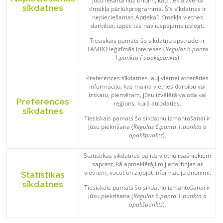
Jūsu iekārtā līdz brīdim, kad tiek aizvērta
sīkdatnes
tīmekļa pārlūkprogramma. Šīs sīkdatnes ir
nepieciešamas Aptieka1 tīmekļa vietnes
darbībai, tāpēc tās nav iespējams izslēgt.
Tiesiskais pamats šo sīkdatņu apstrādei ir
TAMRO leģitīmās intereses (
Regulas 6.panta
1.punkta f apakšpunkts
).
Preferences sīkdatnes ļauj vietnei atcerēties
informāciju, kas maina vietnes darbību vai
izskatu, piemēram, jūsu izvēlētā valoda vai
Preferences
reģions, kurā atrodaties.
sīkdatnes
Tiesiskais pamats šo sīkdatņu izmantošanai ir
Jūsu piekrišana (
Regulas 6.panta 1.punkta a
apakšpunkts
).
Statistikas sīkdatnes palīdz vietņu īpašniekiem
saprast, kā apmeklētāji mijiedarbojas ar
vietnēm, vācot un ziņojot informāciju anonīmi.
Statistikas
sīkdatnes
Tiesiskais pamats šo sīkdatņu izmantošanai ir
Jūsu piekrišana (
Regulas 6.panta 1.punkta a
apakšpunkts
).