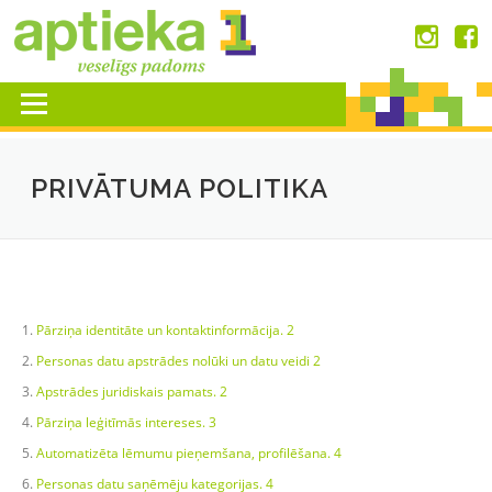
Skip
to
content
Menu
PRIVĀTUMA POLITIKA
Pārziņa identitāte un kontaktinformācija. 2
Personas datu apstrādes nolūki un datu veidi 2
Apstrādes juridiskais pamats. 2
Pārziņa leģitīmās intereses. 3
Automatizēta lēmumu pieņemšana, profilēšana. 4
Personas datu saņēmēju kategorijas. 4