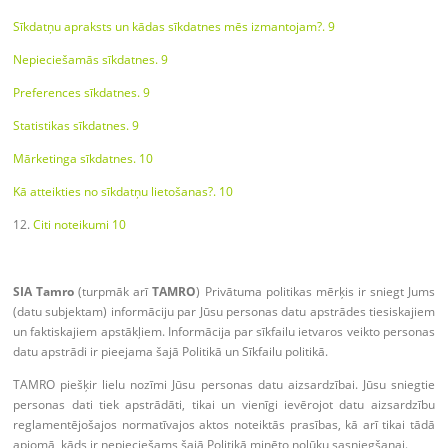
Sīkdatņu apraksts un kādas sīkdatnes mēs izmantojam?. 9
Nepieciešamās sīkdatnes. 9
Preferences sīkdatnes. 9
Statistikas sīkdatnes. 9
Mārketinga sīkdatnes. 10
Kā atteikties no sīkdatņu lietošanas?. 10
Citi noteikumi 10
SIA Tamro
(turpmāk arī
TAMRO
) Privātuma politikas mērķis ir sniegt Jums
(datu subjektam) informāciju par Jūsu personas datu apstrādes tiesiskajiem
un faktiskajiem apstākļiem. Informācija par sīkfailu ietvaros veikto personas
datu apstrādi ir pieejama šajā Politikā un Sīkfailu politikā.
TAMRO piešķir lielu nozīmi Jūsu personas datu aizsardzībai. Jūsu sniegtie
personas dati tiek apstrādāti, tikai un vienīgi ievērojot datu aizsardzību
reglamentējošajos normatīvajos aktos noteiktās prasības, kā arī tikai tādā
apjomā, kāds ir nepieciešams šajā Politikā minēto nolūku sasniegšanai.