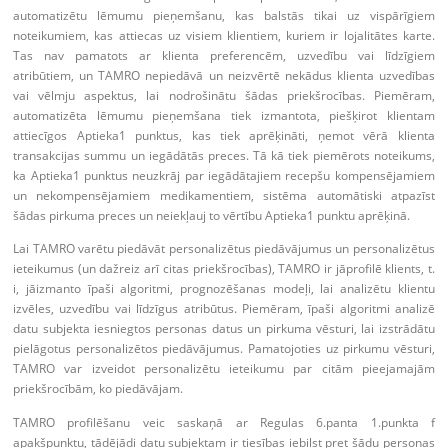
automatizētu lēmumu pieņemšanu, kas balstās tikai uz vispārīgiem
noteikumiem, kas attiecas uz visiem klientiem, kuriem ir lojalitātes karte.
Tas nav pamatots ar klienta preferencēm, uzvedību vai līdzīgiem
atribūtiem, un TAMRO nepiedāvā un neizvērtē nekādus klienta uzvedības
vai vēlmju aspektus, lai nodrošinātu šādas priekšrocības. Piemēram,
automatizēta lēmumu pieņemšana tiek izmantota, piešķirot klientam
attiecīgos Aptieka1 punktus, kas tiek aprēķināti, ņemot vērā klienta
transakcijas summu un iegādātās preces. Tā kā tiek piemērots noteikums,
ka Aptieka1 punktus neuzkrāj par iegādātajiem recepšu kompensējamiem
un nekompensējamiem medikamentiem, sistēma automātiski atpazīst
šādas pirkuma preces un neiekļauj to vērtību Aptieka1 punktu aprēķinā.
Lai TAMRO varētu piedāvāt personalizētus piedāvājumus un personalizētus
ieteikumus (un dažreiz arī citas priekšrocības), TAMRO ir jāprofilē klients, t.
i, jāizmanto īpaši algoritmi, prognozēšanas modeļi, lai analizētu klientu
izvēles, uzvedību vai līdzīgus atribūtus. Piemēram, īpaši algoritmi analizē
datu subjekta iesniegtos personas datus un pirkuma vēsturi, lai izstrādātu
pielāgotus personalizētos piedāvājumus. Pamatojoties uz pirkumu vēsturi,
TAMRO var izveidot personalizētu ieteikumu par citām pieejamajām
priekšrocībām, ko piedāvājam.
TAMRO profilēšanu veic saskaņā ar Regulas 6.panta 1.punkta f
apakšpunktu, tādējādi datu subjektam ir tiesības iebilst pret šādu personas