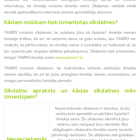
informāciju, kā lietotāji izmanto tīmekļa vietni. Sīkdatnes nekādā veidā
nerada apdraudējumu interneta vietnes apmeklētāja datoram.
Kādam nolūkam tiek izmantotas sīkdatnes?
TAMRO izmanto sīkdatnes, lai uzlabotu Jūsu kā Aptieka1 tīmekļa vietnes
lietotāja ērtības, kā arī, lai saņemtu datus un gūtu ieskatu, kas TAMRO var
noderēt, lai pārliecinātos, ka tīmekļa vietne ir izstrādāta un funkcionē tā, lai
Jūs saņemtu pēc iespējas labākus pakalpojumus. Sīkdatnes tiek izmantotas,
lietojot TAMRO tīmekļa vietni
www.aptieka1.lv
.
TAMRO izmanto sīkdatnes, lai nodrošinātu tehniski atbilstošu tīmekļa
vietnes darbību, kā arī lai Jums atvieglotu tīmekļa vietnes izmantošanu un
sniegtu personalizētu lietotāja pieredzi.
Sīkdatņu apraksts un kādas sīkdatnes mēs
izmantojam?
Nepieciešamās sīkdatnes ir būtiskas, lai Jūs
varētu brīvi apmeklēt un pārlūkot Aptieka1
tīmekļa vietni. Šīs sīkdatnes identificē Jūsu
iekārtu, taču neizpauž Jūsu identitāti. Bez
obligātajām sīkdatnēm tīmekļa vietne nevarēs
pilnvērtīgi darboties. Šīs sīkdatnes tiek glabātas
Nepieciešamās