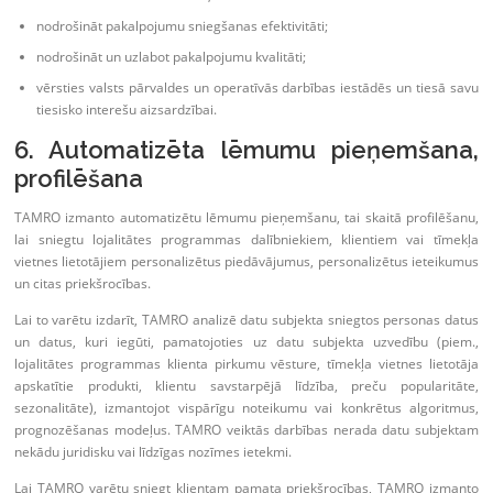
nodrošināt pakalpojumu sniegšanas efektivitāti;
nodrošināt un uzlabot pakalpojumu kvalitāti;
vērsties valsts pārvaldes un operatīvās darbības iestādēs un tiesā savu
tiesisko interešu aizsardzībai.
6. Automatizēta lēmumu pieņemšana,
profilēšana
TAMRO izmanto automatizētu lēmumu pieņemšanu, tai skaitā profilēšanu,
lai sniegtu lojalitātes programmas dalībniekiem, klientiem vai tīmekļa
vietnes lietotājiem personalizētus piedāvājumus, personalizētus ieteikumus
un citas priekšrocības.
Lai to varētu izdarīt, TAMRO analizē datu subjekta sniegtos personas datus
un datus, kuri iegūti, pamatojoties uz datu subjekta uzvedību (piem.,
lojalitātes programmas klienta pirkumu vēsture, tīmekļa vietnes lietotāja
apskatītie produkti, klientu savstarpējā līdzība, preču popularitāte,
sezonalitāte), izmantojot vispārīgu noteikumu vai konkrētus algoritmus,
prognozēšanas modeļus. TAMRO veiktās darbības nerada datu subjektam
nekādu juridisku vai līdzīgas nozīmes ietekmi.
Lai TAMRO varētu sniegt klientam pamata priekšrocības, TAMRO izmanto