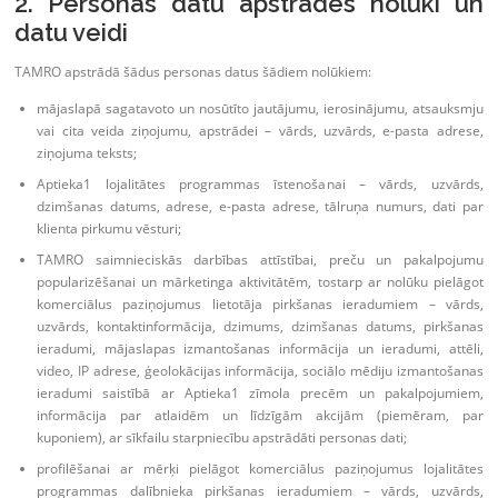
2. Personas datu apstrādes nolūki un
datu veidi
TAMRO apstrādā šādus personas datus šādiem nolūkiem:
mājaslapā sagatavoto un nosūtīto jautājumu, ierosinājumu, atsauksmju
vai cita veida ziņojumu, apstrādei – vārds, uzvārds, e-pasta adrese,
ziņojuma teksts;
Aptieka1 lojalitātes programmas īstenošanai – vārds, uzvārds,
dzimšanas datums, adrese, e-pasta adrese, tālruņa numurs, dati par
klienta pirkumu vēsturi;
TAMRO saimnieciskās darbības attīstībai, preču un pakalpojumu
popularizēšanai un mārketinga aktivitātēm, tostarp ar nolūku pielāgot
komerciālus paziņojumus lietotāja pirkšanas ieradumiem – vārds,
uzvārds, kontaktinformācija, dzimums, dzimšanas datums, pirkšanas
ieradumi, mājaslapas izmantošanas informācija un ieradumi, attēli,
video, IP adrese, ģeolokācijas informācija, sociālo mēdiju izmantošanas
ieradumi saistībā ar Aptieka1 zīmola precēm un pakalpojumiem,
informācija par atlaidēm un līdzīgām akcijām (piemēram, par
kuponiem), ar sīkfailu starpniecību apstrādāti personas dati;
profilēšanai ar mērķi pielāgot komerciālus paziņojumus lojalitātes
programmas dalībnieka pirkšanas ieradumiem – vārds, uzvārds,