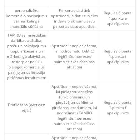
personalizētu
Personas dati tiek
Regulas 6.panta
komerciālo paziņojumu
apstrādāti, ja datu subjekts
1.punkta a
vai mārketinga
ir devis piekrišanu savu
apakšpunkts
materiālu sūtīšana
personas datu apstrādei
TAMRO saimnieciskās
darbības attīstība,
preču un pakalpojumu
Apstrāde ir nepieciešama,
popularizēšana un
lai nodrošinātu TAMRO
Regulas 6.panta
mārketinga aktivitātes,
leģitīmās intereses
1.punkta f
tostarp ar nolūku
saimnieciskās darbības
apakšpunkts
pielāgot komerciālus
attīstībai
paziņojumus lietotāja
pirkšanas ieradumiem
Apstrāde ir nepieciešama,
lai pielāgotu aptiekas
funkcionēšanu un
piedāvājumus klientu
Regulas 6.panta
Profilēšana (
next best
pirkšanas ieradumiem, lai
1.punkta f
offer
)
nodrošinātu TAMRO
apakšpunkts
leģitīmās intereses
saimnieciskās darbības
attīstībai
Apstrāde ir nepieciešama,