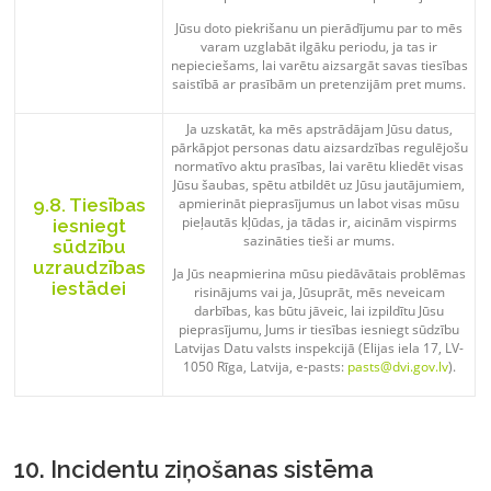
Jūsu doto piekrišanu un pierādījumu par to mēs
varam uzglabāt ilgāku periodu, ja tas ir
nepieciešams, lai varētu aizsargāt savas tiesības
saistībā ar prasībām un pretenzijām pret mums.
Ja uzskatāt, ka mēs apstrādājam Jūsu datus,
pārkāpjot personas datu aizsardzības regulējošu
normatīvo aktu prasības, lai varētu kliedēt visas
Jūsu šaubas, spētu atbildēt uz Jūsu jautājumiem,
9.8. Tiesības
apmierināt pieprasījumus un labot visas mūsu
pieļautās kļūdas, ja tādas ir, aicinām vispirms
iesniegt
sazināties tieši ar mums.
sūdzību
uzraudzības
Ja Jūs neapmierina mūsu piedāvātais problēmas
iestādei
risinājums vai ja, Jūsuprāt, mēs neveicam
darbības, kas būtu jāveic, lai izpildītu Jūsu
pieprasījumu, Jums ir tiesības iesniegt sūdzību
Latvijas Datu valsts inspekcijā (Elijas iela 17, LV-
1050 Rīga, Latvija, e-pasts:
pasts@dvi.gov.lv
).
10. Incidentu ziņošanas sistēma