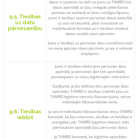
datus ir saņēmis no tieši no Jums un TAMRO šos
datus apstrādā uz Jūsu sniegtās piekrišanas
pamata vai saskaņā ar Jums noslēgtu līgumu,
9.5. Tiesības
Jums ir tiesības saņemt personas datus attiecībā
uz datu
uz sevi strukturētā, plaši izmantotā un
pārnesamību
mašīnlasāmā formātā un ir tiesības minētos
datus nosūtīt citam pārzinim.
Jums ir tiesības uz personas datu nosūtīšanu tieši
no viena pārziņa citam pārzinim, ja tas ir tehniski
iespējams.
Jums ir tiesības iebilst pret personas datu
apstrādi, ja personas dati tiek apstrādāti,
pamatojoties uz mūsu leģitīmajām interesēm.
Gadījumā, ja Jūs iebilstat Jūsu personas datu
apstrādei, TAMRO ir tiesības izvērtēt Jūsu un
TAMRO leģitīmo interešu līdzsvarojumu, veicot
individuālo līdzsvarošanas testu.
9.6. Tiesības
Ja veicot individuālo līdzsvarošanas testu TAMRO
konstatē, ka Jūsu intereses, tiesības un brīvības ir
iebilst
svarīgākas par TAMRO leģitīmo interesi, mēs
pārtrauksim apstrādāt Jūsu personas datus.
Ja TAMRO konstatē, ka leģitīmie apstrādes