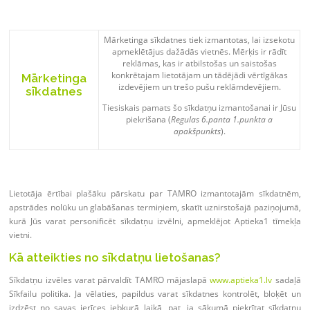
Mārketinga sīkdatnes tiek izmantotas, lai izsekotu
apmeklētājus dažādās vietnēs. Mērķis ir rādīt
reklāmas, kas ir atbilstošas un saistošas
konkrētajam lietotājam un tādējādi vērtīgākas
Mārketinga
izdevējiem un trešo pušu reklāmdevējiem.
sīkdatnes
Tiesiskais pamats šo sīkdatņu izmantošanai ir Jūsu
piekrišana (
Regulas 6.panta 1.punkta a
apakšpunkts
).
Lietotāja ērtībai plašāku pārskatu par TAMRO izmantotajām sīkdatnēm,
apstrādes nolūku un glabāšanas termiņiem, skatīt uznirstošajā paziņojumā,
kurā Jūs varat personificēt sīkdatņu izvēlni, apmeklējot Aptieka1 tīmekļa
vietni.
Kā atteikties no sīkdatņu lietošanas?
Sīkdatņu izvēles varat pārvaldīt TAMRO mājaslapā
www.aptieka1.lv
sadaļā
Sīkfailu politika. Ja vēlaties, papildus varat sīkdatnes kontrolēt, bloķēt un
izdzēst no savas ierīces jebkurā laikā, pat, ja sākumā piekrītat sīkdatņu