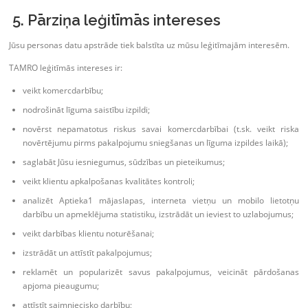
5. Pārziņa leģitīmās intereses
Jūsu personas datu apstrāde tiek balstīta uz mūsu leģitīmajām interesēm.
TAMRO leģitīmās intereses ir:
veikt komercdarbību;
nodrošināt līguma saistību izpildi;
novērst nepamatotus riskus savai komercdarbībai (t.sk. veikt riska
novērtējumu pirms pakalpojumu sniegšanas un līguma izpildes laikā);
saglabāt Jūsu iesniegumus, sūdzības un pieteikumus;
veikt klientu apkalpošanas kvalitātes kontroli;
analizēt Aptieka1 mājaslapas, interneta vietņu un mobilo lietotņu
darbību un apmeklējuma statistiku, izstrādāt un ieviest to uzlabojumus;
veikt darbības klientu noturēšanai;
izstrādāt un attīstīt pakalpojumus;
reklamēt un popularizēt savus pakalpojumus, veicināt pārdošanas
apjoma pieaugumu;
attīstīt saimniecisko darbību;