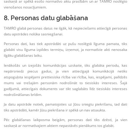
saskaņā ar spēkā esošo normatīvo aktu prasībām un ar TAMRO noslēgto
vienošanos nosacījumiem.
8. Personas datu glabāšana
TAMRO glabā personas datus ne ilgāk, kā nepieciešams attiecīgā personas
datu apstrādes nolūka sasniegšanai.
Personas dati, kas tiek apstrādāti uz pušu noslēgtā līguma pamata, tiks
glabāti visu līguma izpildes termiņu, izņemot, ja normatīvie akti nenosaka
ilgāku glabāšanas laiku.
Ienākošās un izejošās komunikācijas uzskaite, tiks glabāta periodu, kas
nepārsniedz piecus gadus, ja vien attiecīgajā komunikācijā netiks
atspoguļota iespējami prettiesiska rīcība vai rīcība, kas, iespējami, palīdzēs
mums vai trešajām personām nodrošināt to tiesiskās intereses. Šajā
gadījumā, attiecīgais dokuments var tikt saglabāts līdz tiesiskās intereses
nodrošināšanas brīdim.
Ja datu apstrāde notiek, pamatojoties uz Jūsu sniegtu piekrišanu, tad dati
tiks apstrādāti, kamēr Jūsu piekrišana ir spēkā un nav atsaukta.
Pēc glabāšanas laikposma beigām, personas dati tiks dzēsti, ja vien
saskaņā ar normatīvajiem aktiem nepastāvēs pienākums tos glabāt.