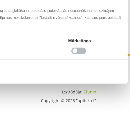
ācijas saglabāšanai un drošas pieteikšanās nodrošināšanai, un uzkrājam
atījumus, noklikšķiniet uz "Iestatīt izvēles sīkdatnes", kas ļaus jums apskatīt
Mārketinga
DOMS
LIVSANE
APTIEKAS
KONTAKTI
Sīkdatņu deklarācija
Mainīt sīkdatņu iestatījumus
Izstrādāja:
Efumo
Copyright © 2026 "aptieka1"