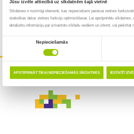
Jūsu izvēle attiecībā uz sīkdatnēm šajā vietnē
Sīkdatnes ir nozīmīgi elementi, kas nepieciešami pareizai vietnes funkcion
statistikas datus vietnes funkciju optimizēšanai. Lai apstiprinātu sīkdatnes, 
detalizētu informāciju par izmantoto sīkfailu veidiem un izlemt, vai piekrīta
Piekrišanas
Nepieciešamās
izvēle
APSTIPRINĀT TIKAI NEPIECIEŠAMĀS SĪKDATNES
IESTATĪT IZV