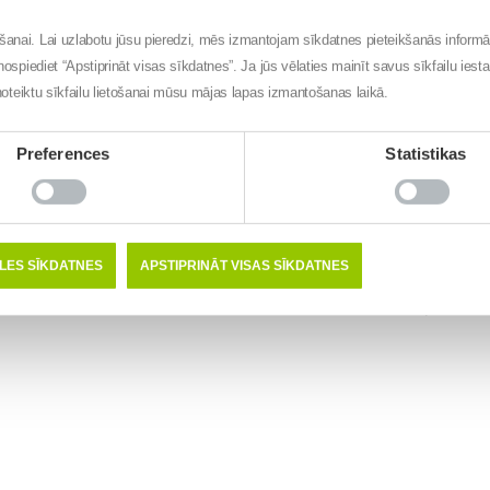
ēšanai. Lai uzlabotu jūsu pieredzi, mēs izmantojam sīkdatnes pieteikšanās inform
nospiediet “Apstiprināt visas sīkdatnes”. Ja jūs vēlaties mainīt savus sīkfailu iest
t noteiktu sīkfailu lietošanai mūsu mājas lapas izmantošanas laikā.
Preferences
Statistikas
PAR MUMS
ĪPAŠIE PIEDĀVĀJUMI
VESELĪGS PA
ĒLES SĪKDATNES
APSTIPRINĀT VISAS SĪKDATNES
Privātuma politika