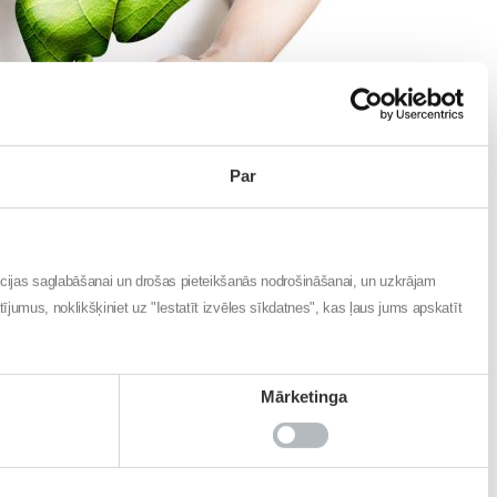
Par
ltējas ar savu ģimenes ārstu par to, cik bieži būtu
em – paracetamolu saturoši preparāti – ir jālieto
ācijas saglabāšanai un drošas pieteikšanās nodrošināšanai, un uzkrājam
atījumus, noklikšķiniet uz "Iestatīt izvēles sīkdatnes", kas ļaus jums apskatīt
 krāsa var mainīties uz dzeltenāku un parādīties
audes. Tā kā šis orgāns mūsu ķermenī ir neredzamā
dī ir ārstam un farmaceitam.
Mārketinga
 aknas spēj atjaunoties, bet citi – ka tomēr ir