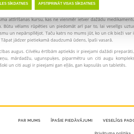
nu rādītāji vai pašsajūta liek par to aizdomāties. Mūsdienās var vi
ĒLES SĪKDATNES
APSTIPRINĀT VISAS SĪKDATNES
ezultātiem un tad izlemtu, kāda palīdzība ir nepieciešama.
ma attīrīšanas kursu, kas ne vienmēr ietver dažādu medikamentu 
Būtu vēlams rūpēties un piedomāt arī par to, lai veselīgs uzturs
ismu un nepārspīlējot. Taču katrs no mums jūt, ko un cik bieži var
 Tāpat jādzer pietiekamā daudzumā ūdens, īpaši vasarā.
cības augus. Cilvēku ērtībām aptiekās ir pieejami dažādi preparāti
ņu, mārdadžu, ugunspuķes, piparmētru un citi augu kompleksi.
oki un citi augi ir pieejami gan eļļās, gan kapsulās un tabletēs.
PAR MUMS
ĪPAŠIE PIEDĀVĀJUMI
VESELĪGS PA
Privātuma politika