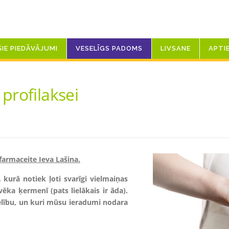
ŠIE PIEDĀVĀJUMI
VESELĪGS PADOMS
LIVSANE
APTI
profilaksei
farmaceite Ieva Lašina.
kurā notiek ļoti svarīgi vielmaiņas
lvēka ķermenī (pats lielākais ir āda).
elību, un kuri mūsu ieradumi nodara