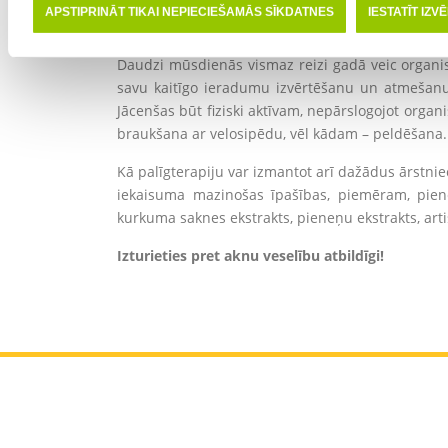
nepieciešama palīdzība no malas, ja, piemēram, ak
APSTIPRINĀT TIKAI NEPIECIEŠAMĀS SĪKDATNES
IESTATĪT IZV
aknu stāvokli, konsultētos ar ģimenes ārstu par r
Daudzi mūsdienās vismaz reizi gadā veic organis
savu kaitīgo ieradumu izvērtēšanu un atmešanu. 
Jācenšas būt fiziski aktīvam, nepārslogojot organ
braukšana ar velosipēdu, vēl kādam – peldēšana.
Kā palīgterapiju var izmantot arī dažādus ārstnie
iekaisuma mazinošas īpašības, piemēram, piene
kurkuma saknes ekstrakts, pieneņu ekstrakts, artiš
Izturieties pret aknu veselību atbildīgi!