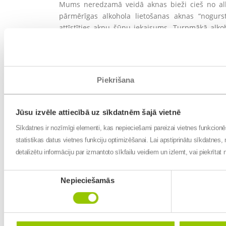
Mums neredzamā veidā aknas bieži cieš no alk
pārmērīgas alkohola lietošanas aknas “nogurst
attīstīties aknu šūnu iekaisums. Turpmākā alkoh
nāvi, tādējādi aknas vairs nespēj pildīt laborator
Tāpat medikamenti un neveselīgs uzturs – d
produktu lietošana, kā arī mazkustīgs dzīvesveid
dažādi vīrusi var ietekmēt aknu funkcijas.
Piekrišana
Jāņem vērā, ka ir daudzi medikamenti, kas lielās d
jāseko līdzi saviem aknu rādītājiem analīzēs. Tā
Jūsu izvēle attiecībā uz sīkdatnēm šajā vietnē
tikai īpašas nepieciešamības gadījumā atbilstošās
Sīkdatnes ir nozīmīgi elementi, kas nepieciešami pareizai vietnes funkcion
Simptomus nedrīkst ignorēt!
statistikas datus vietnes funkciju optimizēšanai. Lai apstiprinātu sīkdatnes, 
detalizētu informāciju par izmantoto sīkfailu veidiem un izlemt, vai piekrīta
Aknu veselības problēmu gadījumā cilvēki visbie
vēl citi simptomi, kas būs raksturīgi aknu probl
Piekrišanas
daļa, ļoti svarīgi ir atrast cēloni šiem simptomi
Nepieciešamās
izvēle
Kas jāzina par profilaksi?
Pastāv dažādi viedokļi par aknu saslimšanu pro