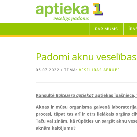
Skip
to
content
PAR MUMS
ĪPA
Padomi aknu veselības 
05.07.2022
/ TĒMA:
VESELĪBAS APRŪPE
Konsultē
Baltezera aptieka1
aptiekas īpašniece, 
Aknas ir mūsu organisma galvenā laboratorija, 
procesi, tāpat tas arī ir otrs lielākais orgāns ci
Taču vai zinām, kā rūpēties un sargāt aknu ves
aknām kaitējumu?