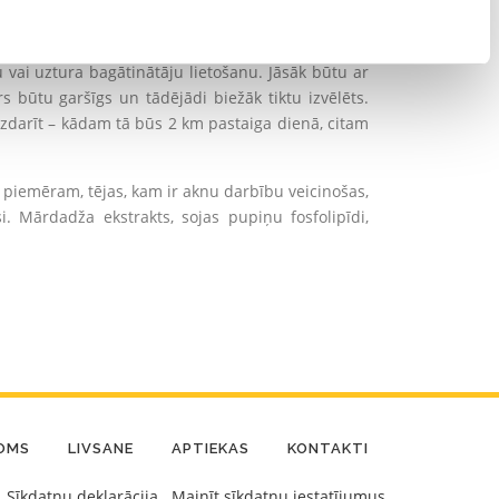
egli un ātri uztaisīt analīzes, lai novērtētu savu
vai uztura bagātinātāju lietošanu. Jāsāk būtu ar
 būtu garšīgs un tādējādi biežāk tiktu izvēlēts.
 izdarīt – kādam tā būs 2 km pastaiga dienā, citam
, piemēram, tējas, kam ir aknu darbību veicinošas,
 Mārdadža ekstrakts, sojas pupiņu fosfolipīdi,
DOMS
LIVSANE
APTIEKAS
KONTAKTI
Sīkdatņu deklarācija
Mainīt sīkdatņu iestatījumus