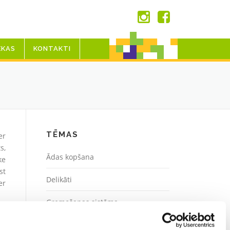
EKAS
KONTAKTI
TĒMAS
er
s,
Ādas kopšana
ke
st
Delikāti
er
Gremošanas sistēma
Gripa un vīruss