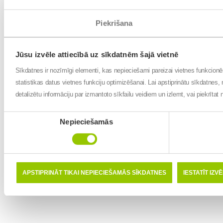
Piekrišana
Jūsu izvēle attiecībā uz sīkdatnēm šajā vietnē
Sīkdatnes ir nozīmīgi elementi, kas nepieciešami pareizai vietnes funkcion
statistikas datus vietnes funkciju optimizēšanai. Lai apstiprinātu sīkdatnes, 
detalizētu informāciju par izmantoto sīkfailu veidiem un izlemt, vai piekrīta
Piekrišanas
Nepieciešamās
izvēle
APSTIPRINĀT TIKAI NEPIECIEŠAMĀS SĪKDATNES
IESTATĪT IZV