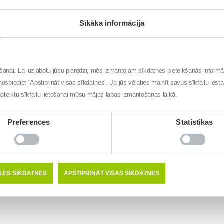
Sīkāka informācija
ēšanai. Lai uzlabotu jūsu pieredzi, mēs izmantojam sīkdatnes pieteikšanās inform
nospiediet “Apstiprināt visas sīkdatnes”. Ja jūs vēlaties mainīt savus sīkfailu iest
t noteiktu sīkfailu lietošanai mūsu mājas lapas izmantošanas laikā.
Preferences
Statistikas
ĒLES SĪKDATNES
APSTIPRINĀT VISAS SĪKDATNES