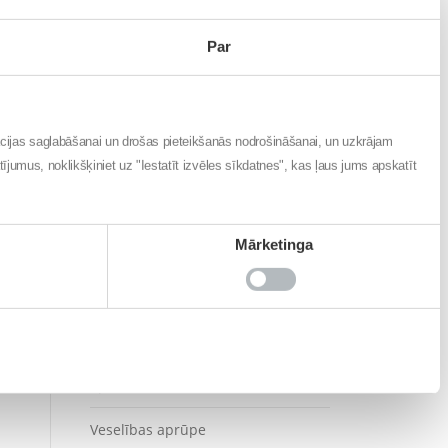
Iedvesmai
Par
Imunitāte
Labai dzīvošanai
ācijas saglabāšanai un drošas pieteikšanās nodrošināšanai, un uzkrājam
Noderīgi
atījumus, noklikšķiniet uz "Iestatīt izvēles sīkdatnes", kas ļaus jums apskatīt
Sāpes
Mārketinga
Sezonāli
Sirds veselība
Skaistums
Sports un aktīvs dzīvesveids
Veselības aprūpe