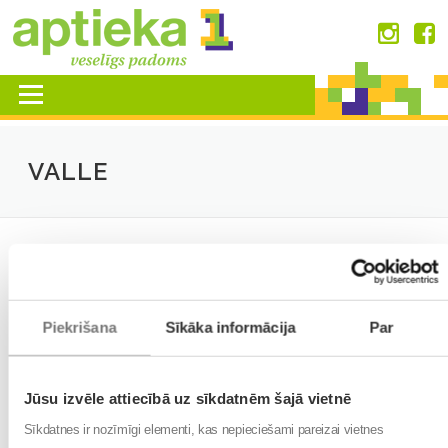
Skip
to
content
Menu
VALLE
VALLES APTIEKA
Piekrišana
Sīkāka informācija
Par
+
−
Jūsu izvēle attiecībā uz sīkdatnēm šajā vietnē
Sīkdatnes ir nozīmīgi elementi, kas nepieciešami pareizai vietnes