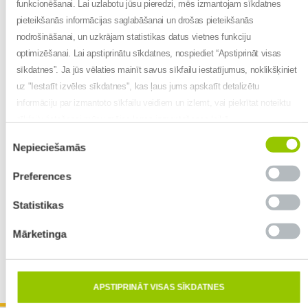
funkcionēšanai. Lai uzlabotu jūsu pieredzi, mēs izmantojam sīkdatnes
pieteikšanās informācijas saglabāšanai un drošas pieteikšanās
nodrošināšanai, un uzkrājam statistikas datus vietnes funkciju
optimizēšanai. Lai apstiprinātu sīkdatnes, nospiediet “Apstiprināt visas
sīkdatnes”. Ja jūs vēlaties mainīt savus sīkfailu iestatījumus, noklikšķiniet
uz "Iestatīt izvēles sīkdatnes", kas ļaus jums apskatīt detalizētu
informāciju par izmantoto sīkfailu veidiem un izlemt, vai piekrītat noteiktu
sīkfailu lietošanai mūsu mājas lapas izmantošanas laikā.
Piekrišanas
Nepieciešamās
izvēle
Preferences
Statistikas
Mārketinga
Leaflet
| Map data ©
OpenStreetMap
contributors,
CC-BY-SA
, Imagery ©
Mapbox
APSTIPRINĀT VISAS SĪKDATNES